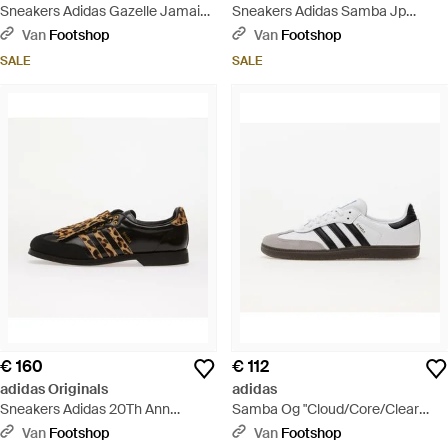
Sneakers Adidas Gazelle Jamaica
Sneakers Adidas Samba Jp
X Bob Marley Bold/ None/ Pure
Supplier Colour/ Lucid Lemond/
Van
Footshop
Van
Footshop
Ruby Eur - Geel
Gum4 Eur - Meerkleurig
SALE
SALE
€ 160
€ 112
adidas Originals
adidas
Sneakers Adidas 20Th Ann
Samba Og "Cloud/Core/Clear
Samba_B_ Fashion Show Core/
Granite" Sneakers - Wit
Van
Footshop
Van
Footshop