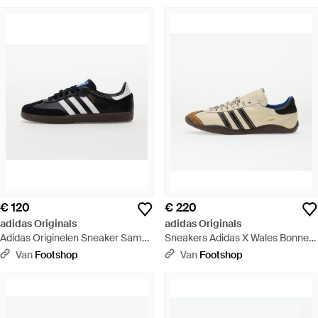
Supplier Colour/ Met. Eur - Zwart
€ 120
€ 220
adidas Originals
adidas Originals
Adidas Originelen Sneaker Samba
Sneakers Adidas X Wales Bonner
Og Zwart - Zwart
Karintha Og Wonder/ Core/ Lush
Van
Footshop
Van
Footshop
Eur - Meerkleurig