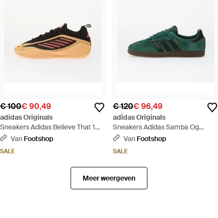
€ 100
€ 90,49
€ 120
€ 96,49
adidas Originals
adidas Originals
Sneakers Adidas Believe That 1
Sneakers Adidas Samba Og
Core/ Acid/ Supplier Colour Eur -
Collegiate/ Core/ Gum5 Eur -
Van
Footshop
Van
Footshop
Zwart
Groen
SALE
SALE
Meer weergeven