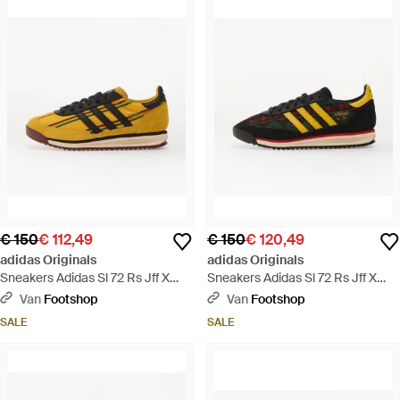
€ 150
€ 112,49
€ 150
€ 120,49
adidas Originals
adidas Originals
Sneakers Adidas Sl 72 Rs Jff X
Sneakers Adidas Sl 72 Rs Jff X
Bob Marley Home Supplier
Bob Marley Away Supplier Colour/
Van
Footshop
Van
Footshop
Colour/ Supplier Colour/ Supplier
Supplier Colour/ Supplier Colour
SALE
SALE
Colour Eur - Geel
Eur - Zwart