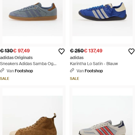
€ 130
€ 97,49
€ 250
€ 137,49
adidas Originals
adidas
Sneakers Adidas Samba Og
Karintha Lo Satin - Blauw
None/ Supplier Colour/ Gum4 Eur
Van
Footshop
Van
Footshop
- Blauw
SALE
SALE