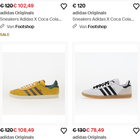
€ 120
€ 102,49
€ 120
adidas Originals
adidas Originals
Sneakers Adidas X Coca Cola
Sneakers Adidas X Coca Cola
Samba Og Ftwr/ Gum 3 Eur -
Samba Og/ Core/ Cloud Eur -
Van
Footshop
Van
Footshop
Roze
Rood
SALE
€ 120
€ 108,49
€ 130
€ 78,49
adidas Originals
adidas Originals