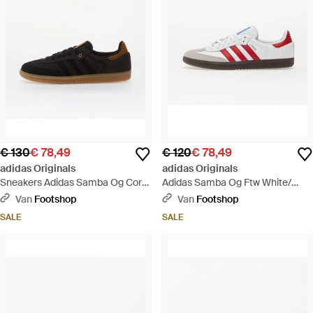
€ 130
€ 78,49
€ 120
€ 78,49
adidas Originals
adidas Originals
Sneakers Adidas Samba Og Core/
Adidas Samba Og Ftw White/
Supplier Colour/ Gum4 Eur -
Better Scarlet/ Supplier Colour -
Van
Footshop
Van
Footshop
Zwart
Wit
SALE
SALE