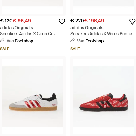
€ 120
€ 96,49
€ 220
€ 198,49
adidas Originals
adidas Originals
Sneakers Adidas X Coca Cola
Sneakers Adidas X Wales Bonner
Samba Og Core/ Gum5 Eur -
Gazelle Snake Supplier Colour/
Van
Footshop
Van
Footshop
Bruin
Dark/ Wonder Eur - Bruin
SALE
SALE