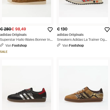
€ 280
€ 98,49
€ 130
adidas Originals
adidas Originals
Superstar Hallo Wales Bonner In
Sneakers Adidas La Trainer Og
Tabak - Bruin
Metallic/ Supplier Colour/ Dark
Van
Footshop
Van
Footshop
Eur - Roze
SALE