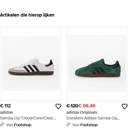
Artikelen die hierop lijken
€ 112
€ 120
€ 96,49
adidas
adidas Originals
Samba Og "Cloud/Core/Clear
Sneakers Adidas Samba Og
Granite" Sneakers - Wit
Collegiate/ Core/ Gum5 Eur -
Van
Footshop
Van
Footshop