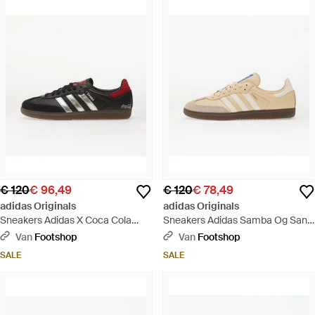
€ 120
€ 96,49
€ 120
€ 78,49
adidas Originals
adidas Originals
Sneakers Adidas X Coca Cola
Sneakers Adidas Samba Og Sand
Samba Og Core/ Gum5 Eur -
Strata/ Core/ Gum5 Eur - Wit
Van
Footshop
Van
Footshop
Bruin
SALE
SALE