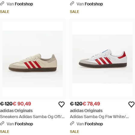
Preloved/ Auco/ Gum5 Eur - Bruin
Glory/ Charcoal/ Gum5 Eur -
Van
Footshop
Van
Footshop
Bruin
SALE
SALE
€ 120
€ 90,49
€ 120
€ 78,49
adidas Originals
adidas Originals
Sneakers Adidas Samba Og Off/
Adidas Samba Og Ftw White/
Better Scarlet/ Gum5 Eur - Roze
Better Scarlet/ Supplier Colour -
Van
Footshop
Van
Footshop
Wit
SALE
SALE