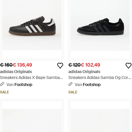
€ 160
€ 136,49
€ 120
€ 102,49
adidas Originals
adidas Originals
Sneakers Adidas X Bape Samba
Sneakers Adidas Samba Og Core/
Core/ Ftw/ Gum5 Eur - Zwart
Carbon/ Metallic Eur - Zwart
Van
Footshop
Van
Footshop
SALE
SALE