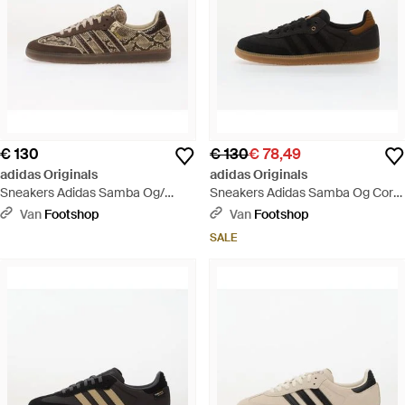
€ 130
€ 130
€ 78,49
adidas Originals
adidas Originals
Sneakers Adidas Samba Og/
Sneakers Adidas Samba Og Core/
Khaki Three/ Gum5 Eur - Bruin
Supplier Colour/ Gum4 Eur -
Van
Footshop
Van
Footshop
Zwart
SALE