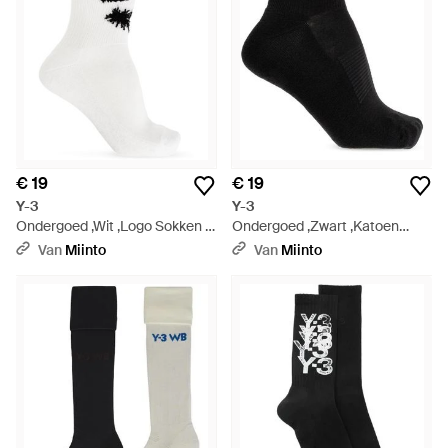
€ 19
€ 19
Y-3
Y-3
Ondergoed ,Wit ,Logo Sokken -
Ondergoed ,Zwart ,Katoen
Wit
Classic Low Socks - Zwart
Van
Miinto
Van
Miinto