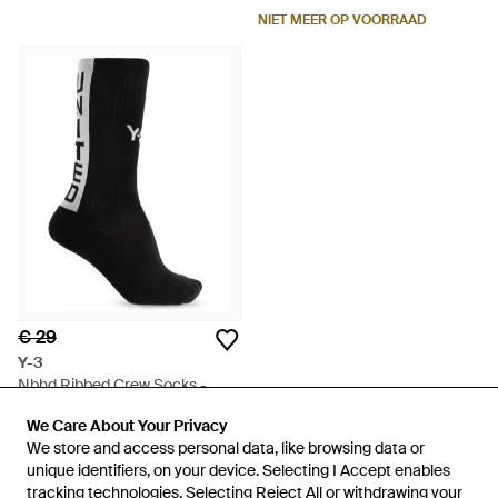
NIET MEER OP VOORRAAD
€ 29
Y-3
Nbhd Ribbed Crew Socks -
Zwart
Van
Miinto
We Care About Your Privacy
We Care About Your Privacy
NIET MEER OP VOORRAAD
We store and access personal data, like browsing data or
We store and access personal data, like browsing data or
unique identifiers, on your device. Selecting I Accept enables
unique identifiers, on your device. Selecting I Accept enables
tracking technologies. Selecting Reject All or withdrawing your
tracking technologies. Selecting Reject All or withdrawing your