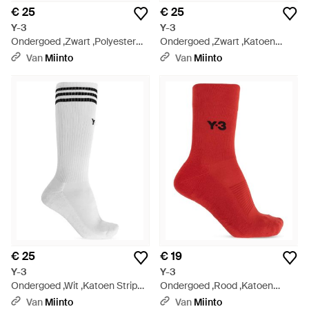
€ 25
€ 25
Y-3
Y-3
Ondergoed ,Zwart ,Polyester
Ondergoed ,Zwart ,Katoen
Running Socks - Zwart
Stripes High Socks - Zwart
Van
Miinto
Van
Miinto
€ 25
€ 19
Y-3
Y-3
Ondergoed ,Wit ,Katoen Stripes
Ondergoed ,Rood ,Katoen
High Socks - Wit
Classic Crew Socks - Rood
Van
Miinto
Van
Miinto