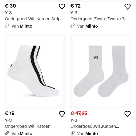
€ 30
€ 72
Y-3
Y-3
Ondergoed ,Wit ,Katoen Stripes
Ondergoed ,Zwart ,Zwarte 3-
Socks - Zwart
Stripes Sokken - Zwart
Van
Miinto
Van
Miinto
€ 19
€ 47,25
Y-3
Y-3
Ondergoed ,Wit ,Katoen
Ondergoed ,Wit ,Katoen
Gestreepte Sokken - Wit
Klassieke Crew Sokken - Wit
Van
Miinto
Van
Miinto