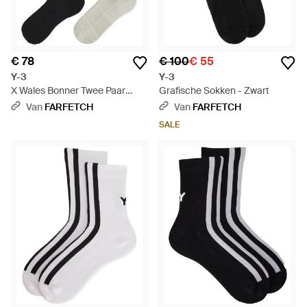
€ 78
€ 100
€ 55
Y-3
Y-3
X Wales Bonner Twee Paar
Grafische Sokken - Zwart
Kniekousen Met Logo-Print -
Van
FARFETCH
Van
FARFETCH
Zwart
SALE