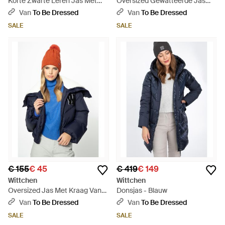
Korte Zwarte Leren Jas Met
Oversized Gewatteerde Jas
Bont - Zwart
Polyester - Blauw
Van
To Be Dressed
Van
To Be Dressed
SALE
SALE
€ 155
€ 45
€ 419
€ 149
Wittchen
Wittchen
Oversized Jas Met Kraag Van
Donsjas - Blauw
Imitatie Schapenvacht
Van
To Be Dressed
Van
To Be Dressed
Marineblauw
SALE
SALE