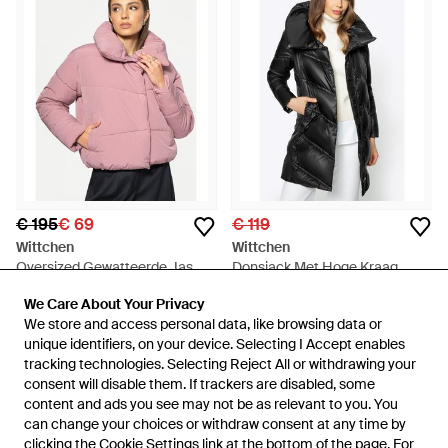
€ 195
€ 69
€ 119
Wittchen
Wittchen
Oversized Gewatteerde Jas
Donsjack Met Hoge Kraag
Dusty Dusty Polyester - Roze
Nylon - Zwart
Van
To Be Dressed
Van
To Be Dressed
We Care About Your Privacy
We Care About Your Privacy
SALE
NIET MEER OP VOORRAAD
We store and access personal data, like browsing data or
We store and access personal data, like browsing data or
unique identifiers, on your device. Selecting I Accept enables
unique identifiers, on your device. Selecting I Accept enables
tracking technologies. Selecting Reject All or withdrawing your
tracking technologies. Selecting Reject All or withdrawing your
consent will disable them. If trackers are disabled, some
consent will disable them. If trackers are disabled, some
content and ads you see may not be as relevant to you. You
content and ads you see may not be as relevant to you. You
can change your choices or withdraw consent at any time by
can change your choices or withdraw consent at any time by
clicking the Cookie Settings link at the bottom of the page. For
clicking the Cookie Settings link at the bottom of the page. For