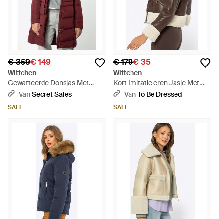
€ 359
€ 149
€ 179
€ 35
Wittchen
Wittchen
Gewatteerde Donsjas Met
Kort Imitatieleren Jasje Met
Capuchon Bordeauxrood
Bont - Bruin
Van
Secret Sales
Van
To Be Dressed
Polyester
SALE
SALE