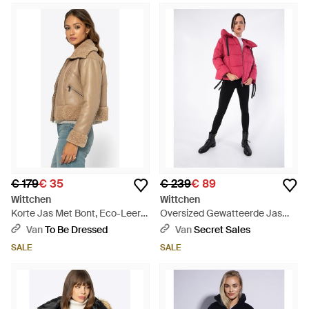
€ 179
€ 35
€ 239
€ 89
Wittchen
Wittchen
Korte Jas Met Bont, Eco-Leer -
Oversized Gewatteerde Jas
Naturel
Met Manchetten Aan De
Van
To Be Dressed
Van
Secret Sales
Mouwen - Rood
SALE
SALE