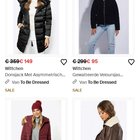
€ 359
€ 149
€ 299
€ 95
Wittchen
Wittchen
Donsjack Met Asymmetrische
Gewatteerde Veloursjas
Sluiting Nylon - Zwart
Donker Marineblauw Polyester
Van
To Be Dressed
Van
To Be Dressed
SALE
SALE