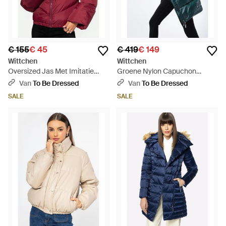
€ 155
€ 45
€ 419
€ 149
Wittchen
Wittchen
Oversized Jas Met Imitatie
Groene Nylon Capuchon
Schapenvacht Kraag - Rood
Donsjas - Blauw
Van
To Be Dressed
Van
To Be Dressed
SALE
SALE