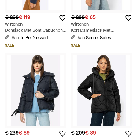
€ 269
€ 119
€ 239
€ 65
Wittchen
Wittchen
Donsjack Met Bont Capuchon,
Kort Damesjack Met
Marineblauw
Imitatiebont, Lichtbeige, Eco-
Van
To Be Dressed
Van
Secret Sales
Leer - Naturel
SALE
SALE
€ 239
€ 69
€ 209
€ 89