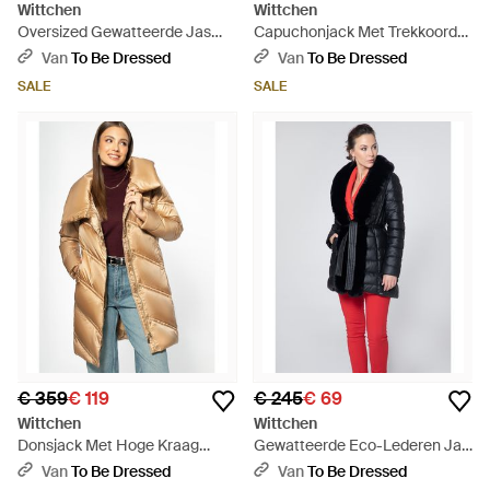
Wittchen
Wittchen
Oversized Gewatteerde Jas
Capuchonjack Met Trekkoord
Met Manchetten Aan De
Polyester - Zwart
Van
To Be Dressed
Van
To Be Dressed
Mouwen - Blauw
SALE
SALE
€ 359
€ 119
€ 245
€ 69
Wittchen
Wittchen
Donsjack Met Hoge Kraag
Gewatteerde Eco-Lederen Jas
Nylon - Metallic
Met Bont Eco-Leer - Rood
Van
To Be Dressed
Van
To Be Dressed