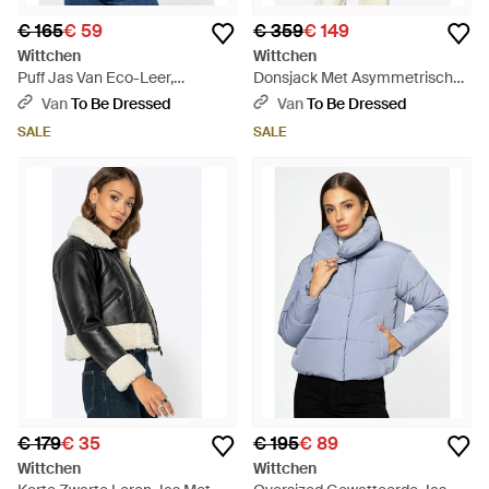
€ 165
€ 59
€ 359
€ 149
Wittchen
Wittchen
Puff Jas Van Eco-Leer,
Donsjack Met Asymmetrische
Lichtbeige - Naturel
Sluiting Marineblauw Nylon
Van
To Be Dressed
Van
To Be Dressed
SALE
SALE
€ 179
€ 35
€ 195
€ 89
Wittchen
Wittchen