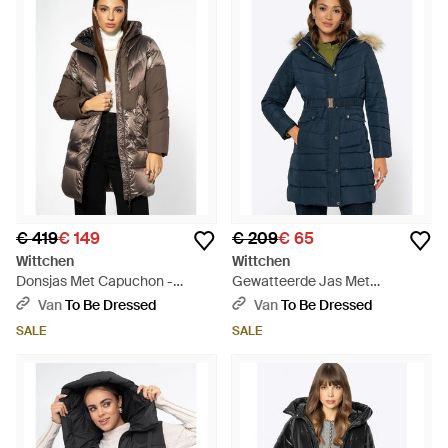
€ 419
€ 149
€ 209
€ 65
Wittchen
Wittchen
Donsjas Met Capuchon -
Gewatteerde Jas Met
Naturel
Capuchon, Marineblauw
Van
To Be Dressed
Van
To Be Dressed
Polyester
SALE
SALE