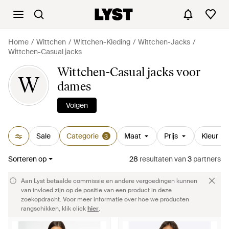
Home
Wittchen
Wittchen-Kleding
Wittchen-Jacks
Wittchen-Casual jacks
Wittchen-Casual jacks voor
W
dames
Volgen
Sale
Categorie
Maat
Prijs
Kleur
3
Sorteren op
28
resultaten
van
3
partners
Aan Lyst betaalde commissie en andere vergoedingen kunnen
van invloed zijn op de positie van een product in deze
zoekopdracht. Voor meer informatie over hoe we producten
rangschikken, klik click
hier
.