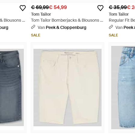
€ 69,99
€ 54,99
€ 35,99
€ 2
Tom Tailor
Tom Tailor
& Blousons -
Tom Tailor Bomberjacks & Blousons -
Regular Fit 
Zwart
- Wit
burg
Van
Peek & Cloppenburg
Van
Peek 
SALE
SALE