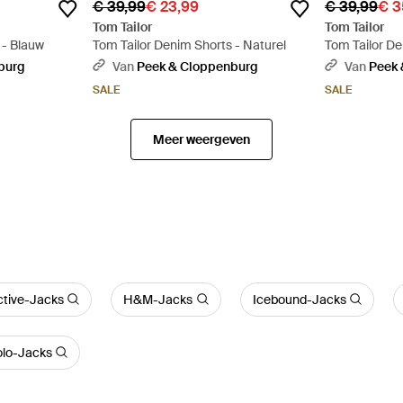
€ 39,99
€ 23,99
€ 39,99
€ 3
Tom Tailor
Tom Tailor
 - Blauw
Tom Tailor Denim Shorts - Naturel
Tom Tailor De
burg
Van
Peek & Cloppenburg
Van
Peek 
SALE
SALE
Meer weergeven
tive-Jacks
H&M-Jacks
Icebound-Jacks
olo-Jacks