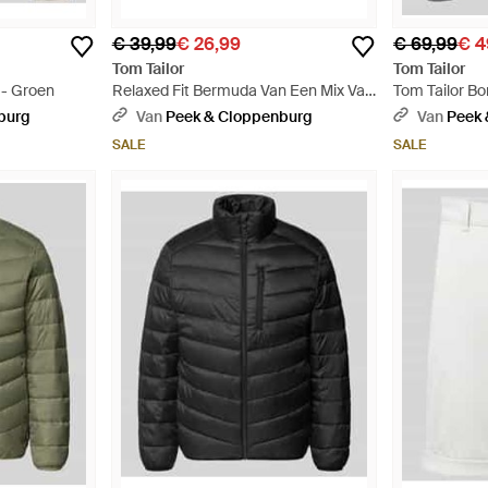
€ 39,99
€ 26,99
€ 69,99
€ 4
Tom Tailor
Tom Tailor
 - Groen
Relaxed Fit Bermuda Van Een Mix Van
Tom Tailor B
Linnen En Katoen - Naturel
Blauw
burg
Van
Peek & Cloppenburg
Van
Peek 
SALE
SALE