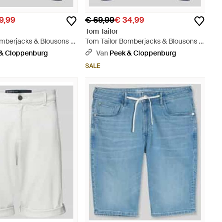
9,99
€ 69,99
€ 34,99
Tom Tailor
omberjacks & Blousons -
Tom Tailor Bomberjacks & Blousons -
Blauw
& Cloppenburg
Van
Peek & Cloppenburg
SALE