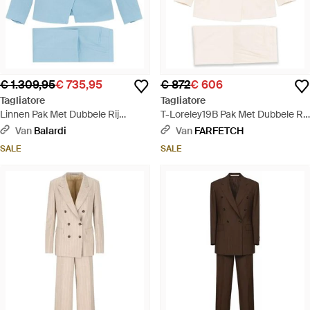
€ 1.309,95
€ 735,95
€ 872
€ 606
Tagliatore
Tagliatore
Linnen Pak Met Dubbele Rij
T-Loreley19B Pak Met Dubbele Rij
Knopen - Blauw
Knopen En Zak - Naturel
Van
Balardi
Van
FARFETCH
SALE
SALE