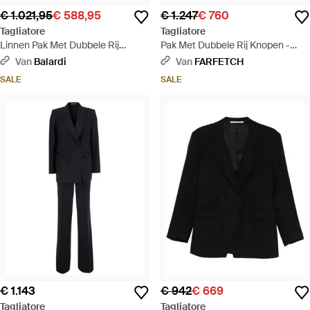
€ 1.021,95
€ 588,95
€ 1.247
€ 760
Tagliatore
Tagliatore
Linnen Pak Met Dubbele Rij
Pak Met Dubbele Rij Knopen -
Knopen - Blauw
Naturel
Van
Balardi
Van
FARFETCH
SALE
SALE
€ 1.143
€ 942
€ 669
Tagliatore
Tagliatore