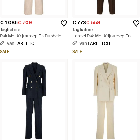
€ 1.086
€ 709
€ 773
€ 558
Tagliatore
Tagliatore
Pak Met Krijtstreep En Dubbele Rij
Lorelei Pak Met Krijtstreep En
Knopen - Naturel
Dubbele Rij Knopen - Bruin
Van
FARFETCH
Van
FARFETCH
SALE
SALE