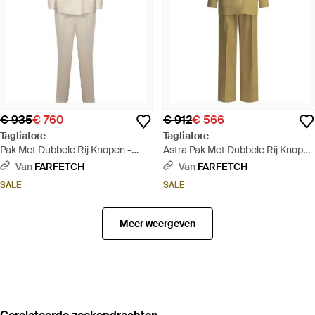
€ 935
€ 760
€ 912
€ 566
Tagliatore
Tagliatore
Pak Met Dubbele Rij Knopen -
Astra Pak Met Dubbele Rij Knopen
Naturel
En Puntige Revers - Metallic
Van
FARFETCH
Van
FARFETCH
SALE
SALE
Meer weergeven