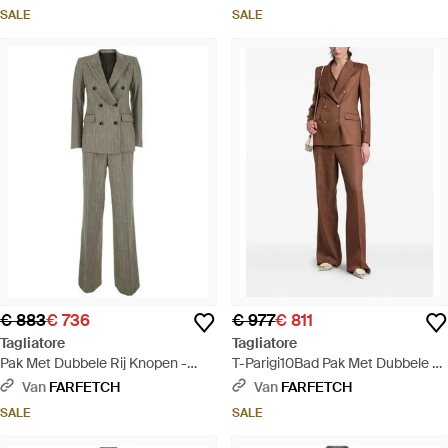
SALE
SALE
€ 883
€ 736
€ 977
€ 811
Tagliatore
Tagliatore
Pak Met Dubbele Rij Knopen -
T-Parigi10Bad Pak Met Dubbele Rij
Grijs
Knopen En Puntige Revers - Bruin
Van
FARFETCH
Van
FARFETCH
SALE
SALE