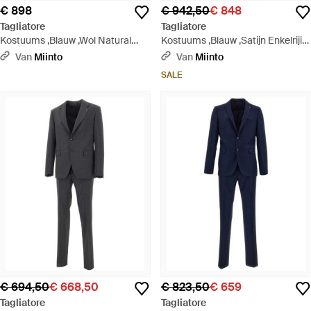
€ 898
€ 942,50
€ 848
Tagliatore
Tagliatore
Kostuums ,Blauw ,Wol Natural
Kostuums ,Blauw ,Satijn Enkelrijig
120's Wool Two-Piece Suit - Blauw
Virgin Wool Kostuum - Zwart
Van
Miinto
Van
Miinto
SALE
€ 694,50
€ 668,50
€ 823,50
€ 659
Tagliatore
Tagliatore