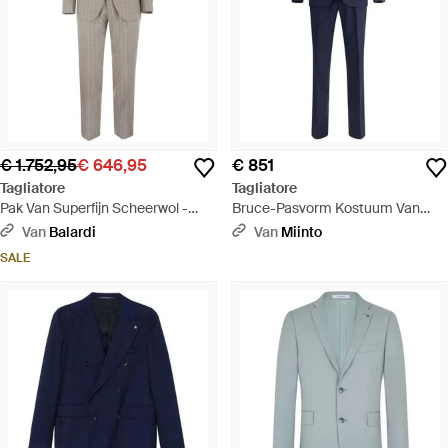
€ 1.752,95
€ 646,95
€ 851
Tagliatore
Tagliatore
Pak Van Superfijn Scheerwol -
Bruce-Pasvorm Kostuum Van
Grijs
Maagdelijke Wol Met Inkeping
Van
Balardi
Van
Miinto
Revers En Klepzakken - Blauw
SALE