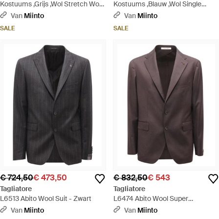
Kostuums ,Grijs ,Wol Stretch Wool
Kostuums ,Blauw ,Wol Single
Blend Two-Piece Suit - Zwart
Breasted Suit - Blauw
Van
Miinto
Van
Miinto
SALE
SALE
€ 724,50
€ 473,50
€ 832,50
€ 543
Tagliatore
Tagliatore
L6513 Abito Wool Suit - Zwart
L6474 Abito Wool Super
110&#39;S Suit - Bruin
Van
Miinto
Van
Miinto