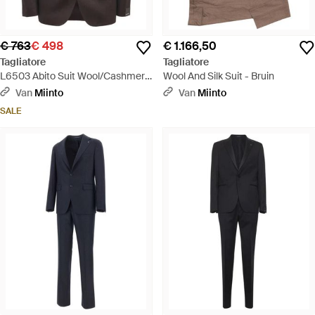
€ 763
€ 498
€ 1.166,50
Tagliatore
Tagliatore
L6503 Abito Suit Wool/Cashmere
Wool And Silk Suit - Bruin
Suit - Bruin
Van
Miinto
Van
Miinto
SALE