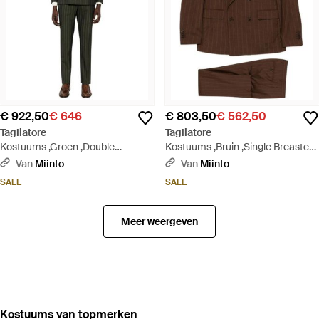
€ 922,50
€ 646
€ 803,50
€ 562,50
Tagliatore
Tagliatore
Kostuums ,Groen ,Double
Kostuums ,Bruin ,Single Breasted
Breasted Suit - Zwart
Suit - Bruin
Van
Miinto
Van
Miinto
SALE
SALE
Meer weergeven
‪Kostuums‬ van topmerken