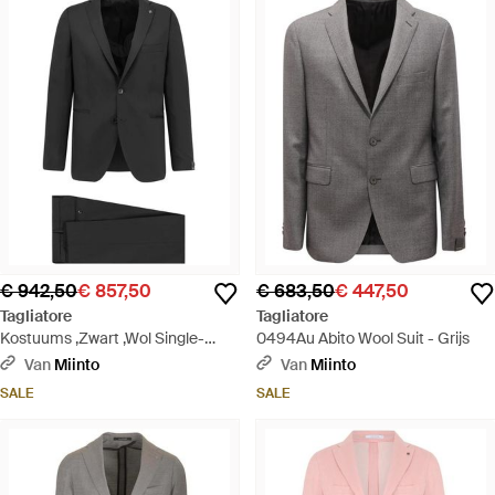
€ 942,50
€ 857,50
€ 683,50
€ 447,50
Tagliatore
Tagliatore
Kostuums ,Zwart ,Wol Single-
0494Au Abito Wool Suit - Grijs
Breasted Virgin Wool Suit - Zwart
Van
Miinto
Van
Miinto
SALE
SALE