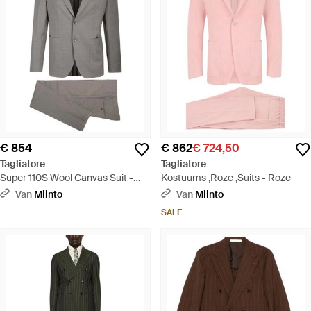
€ 854
€ 862
€ 724,50
Tagliatore
Tagliatore
Super 110S Wool Canvas Suit -
Kostuums ,Roze ,Suits - Roze
Grijs
Van
Miinto
Van
Miinto
SALE