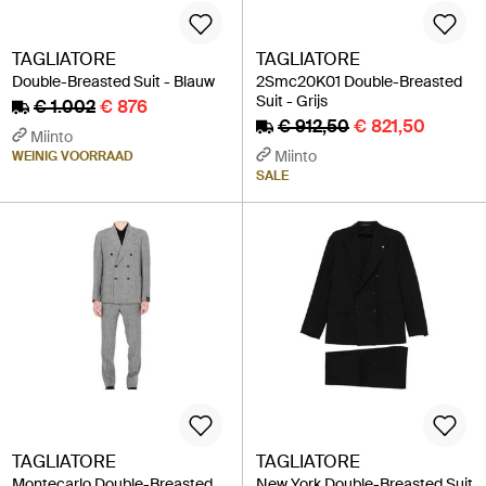
TAGLIATORE
TAGLIATORE
Double-Breasted Suit - Blauw
2Smc20K01 Double-Breasted
Suit - Grijs
€ 1.002
€ 876
€ 912,50
€ 821,50
Miinto
Miinto
WEINIG VOORRAAD
SALE
TAGLIATORE
TAGLIATORE
Montecarlo Double-Breasted
New York Double-Breasted Suit