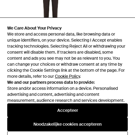
We Care About Your Privacy
We store and access personal data, like browsing data or
unique identifiers, on your device. Selecting I Accept enables
tracking technologies. Selecting Reject All or withdrawing your
consent will disable them. If trackers are disabled, some
1
/
2
content and ads you see may not be as relevant to you. You
can change your choices or withdraw consent at any time by
clicking the Cookie Settings link at the bottom of the page. For
Eerder verkocht bij:
Miinto
more details, refer to our
Cookie Policy
.
We and our partners process data to provide:
Store and/or access information on a device. Personalised
advertising and content, advertising and content
measurement, audience research and services development.
Accepteer
Noodzakelijke cookies accepteren
Hulp en informatie