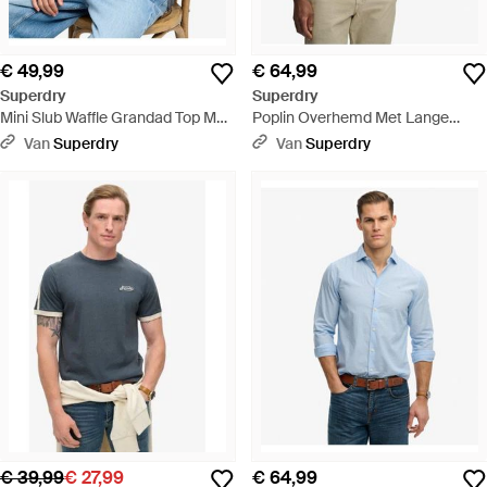
€ 49,99
€ 64,99
Superdry
Superdry
Mini Slub Waffle Grandad Top Met
Poplin Overhemd Met Lange
Lange Mouwen - Blauw
Mouwen En Cut Away Kraag -
Van
Superdry
Van
Superdry
Blauw
€ 39,99
€ 27,99
€ 64,99