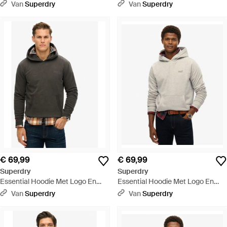
Mouwen En Cut Away Kraag -
Mouwen En Cut Away Kraag - Wit
Van
Superdry
Van
Superdry
Blauw
€ 69,99
€ 69,99
Superdry
Superdry
Essential Hoodie Met Logo En
Essential Hoodie Met Logo En
Halfgeborstelde Voering - Grijs
Halfgeborstelde Voering - Grijs
Van
Superdry
Van
Superdry