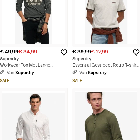
€ 49,99
€ 34,99
€ 39,99
€ 27,99
Superdry
Superdry
Workwear Top Met Lange
Essential Gestreept Retro T-shirt
Mouwen En Appliqué - Grijs
Met Logo - Wit
Van
Superdry
Van
Superdry
SALE
SALE