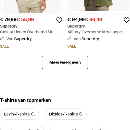
€ 79,99
€ 55,99
€ 94,99
€ 66,49
Superdry
Superdry
Casual Linnen Overhemd Met
Military Overhemd Met Lange
Lange Mouwen - Blauw
Mouwen - Groen
Van
Superdry
Van
Superdry
SALE
SALE
Meer weergeven
‪T-shirts‬ van topmerken
Levi's-T-shirts
Dickies-T-shirts