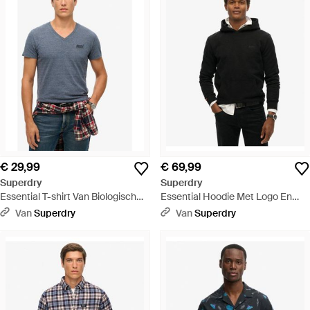
€ 29,99
€ 69,99
Superdry
Superdry
Essential T-shirt Van Biologisch
Essential Hoodie Met Logo En
Katoen Met V-hals En Logo -
Halfgeborstelde Voering - Zwart
Van
Superdry
Van
Superdry
Blauw