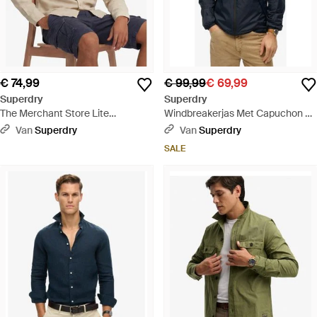
€ 74,99
€ 99,99
€ 69,99
Superdry
Superdry
The Merchant Store Lite
Windbreakerjas Met Capuchon En
Overhemd Met Lange Mouwen -
Logo - Blauw
Van
Superdry
Van
Superdry
Wit
SALE