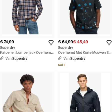
€ 74,99
€ 64,99
€ 45,49
Superdry
Superdry
Katoenen Lumberjack Overhemd
Overhemd Met Korte Mouwen En
Met Lange Mouwen - Blauw
Cabana-print - Blauw
Van
Superdry
Van
Superdry
SALE