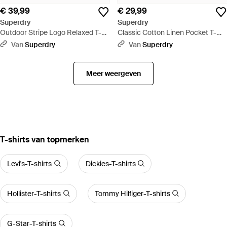
€ 39,99
€ 29,99
Superdry
Superdry
Outdoor Stripe Logo Relaxed T-
Classic Cotton Linen Pocket T-
shirt - Blauw
shirt Relaxed Pasvorm - Geel
Van
Superdry
Van
Superdry
Meer weergeven
‪T-shirts‬ van topmerken
Levi's-T-shirts
Dickies-T-shirts
Hollister-T-shirts
Tommy Hilfiger-T-shirts
G-Star-T-shirts