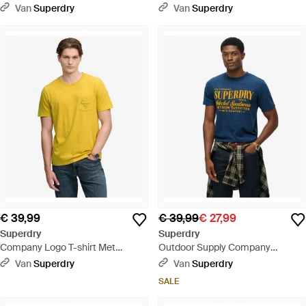
Blauw
Zwart
Van
Superdry
Van
Superdry
€ 39,99
€ 39,99
€ 27,99
Superdry
Superdry
Company Logo T-shirt Met
Outdoor Supply Company
Relaxed Pasvorm - Geel
Relaxed T-shirt - Blauw
Van
Superdry
Van
Superdry
SALE