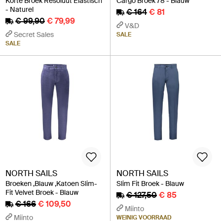
Korte Broek Resoluut Elastisch
Cargo Broek 78 - Blauw
- Naturel
€ 164
€ 81
€ 99,90
€ 79,99
V&D
Secret Sales
SALE
SALE
NORTH SAILS
NORTH SAILS
Broeken ,Blauw ,Katoen Slim-
Slim Fit Broek - Blauw
Fit Velvet Broek - Blauw
€ 127,50
€ 85
€ 166
€ 109,50
Miinto
Miinto
WEINIG VOORRAAD