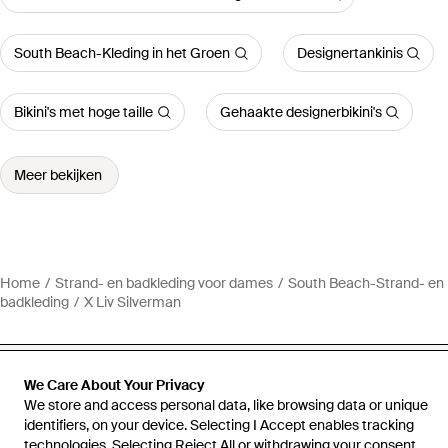
South Beach-Kleding in het Groen
Designertankinis
Bikini's met hoge taille
Gehaakte designerbikini's
Meer bekijken
Home
Strand- en badkleding voor dames
South Beach-Strand- en
badkleding
X Liv Silverman
We Care About Your Privacy
We store and access personal data, like browsing data or unique
Hulp en informatie
identifiers, on your device. Selecting I Accept enables tracking
technologies. Selecting Reject All or withdrawing your consent