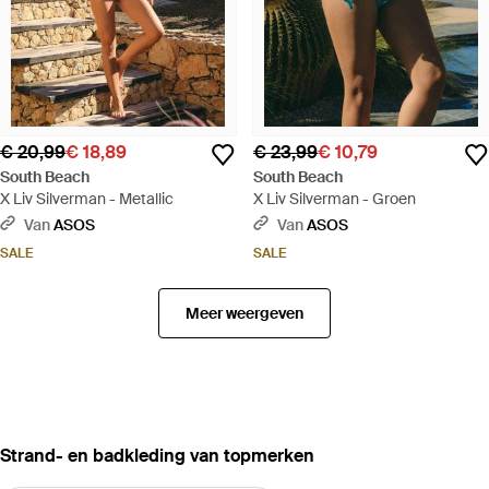
€ 20,99
€ 18,89
€ 23,99
€ 10,79
South Beach
South Beach
X Liv Silverman - Metallic
X Liv Silverman - Groen
Van
ASOS
Van
ASOS
SALE
SALE
Meer weergeven
‪Strand- en badkleding‬ van topmerken