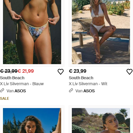
€ 23,99
€ 21,99
€ 23,99
South Beach
South Beach
X Liv Silverman - Blauw
X Liv Silverman - Wit
Van
ASOS
Van
ASOS
SALE