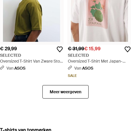
€ 29,99
€ 31,99
€ 15,99
SELECTED
SELECTED
Oversized T-Shirt Van Zware Stof
Oversized T-Shirt Met Japan-
- Groen
Stempelprint Op De Achterkant -
Van
ASOS
Van
ASOS
Wit
SALE
Meer weergeven
‪T-shirts‬ van topmerken