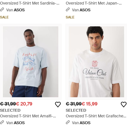
Oversized T-Shirt Met Sardinia-
Oversized T-Shirt Met Japan-
Print Op De Rug - Wit
Stempelprint Op De Achterkant -
Van
ASOS
Van
ASOS
Zwart
SALE
SALE
€ 31,99
€ 20,79
€ 31,99
€ 15,99
SELECTED
SELECTED
Oversized T-Shirt Met Amalfi-
Oversized T-Shirt Met Grafische
Print - Wit
Sportprint - Wit
Van
ASOS
Van
ASOS