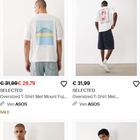
€ 31,99
€ 28,79
€ 31,99
SELECTED
SELECTED
Oversized T-Shirt Met Mount Fuji-
Oversized T-Shirt Met
Rugprint - Wit
Krabstempelprint Op De
Van
ASOS
Van
ASOS
Achterkant - Wit
SALE