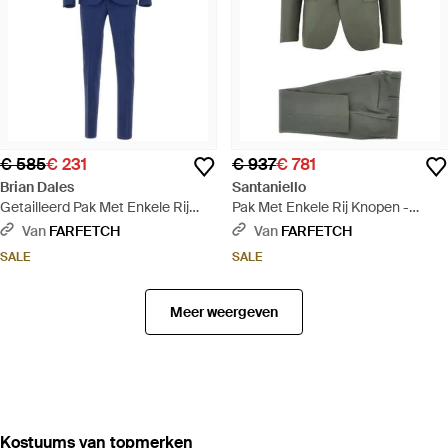
€ 585
€ 231
€ 937
€ 781
Brian Dales
Santaniello
Getailleerd Pak Met Enkele Rij
Pak Met Enkele Rij Knopen -
Knopen - Blauw
Groen
Van
FARFETCH
Van
FARFETCH
SALE
SALE
Meer weergeven
‪Kostuums‬ van topmerken