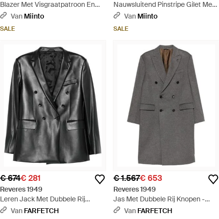
Blazer Met Visgraatpatroon En
Nauwsluitend Pinstripe Gilet Met
Enkele Rij Knopen - Groen
Enkele Rij Knopen - Blauw
Van
Miinto
Van
Miinto
SALE
SALE
€ 674
€ 281
€ 1.567
€ 653
Reveres 1949
Reveres 1949
Leren Jack Met Dubbele Rij
Jas Met Dubbele Rij Knopen -
Knopen - Zwart
Grijs
Van
FARFETCH
Van
FARFETCH