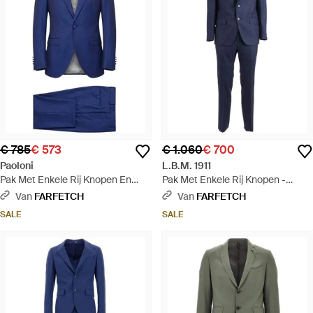
€ 785
€ 573
€ 1.060
€ 700
Paoloni
L.B.M. 1911
Pak Met Enkele Rij Knopen En
Pak Met Enkele Rij Knopen -
Puntige Revers - Blauw
Blauw
Van
FARFETCH
Van
FARFETCH
SALE
SALE