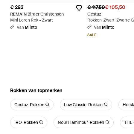
€ 293
€ 117,50
€ 105,50
REMAIN Birger Christensen
Gestuz
Mini Leren Rok - Zwart
Rokken ,Zwart ,Zwarte 
Met Slim Fit - Zwart
Van
Miinto
Van
Miinto
SALE
‪Rokken‬ van topmerken
Gestuz-Rokken
Low Classic-Rokken
Hersk
IRO-Rokken
Nour Hammour-Rokken
THE