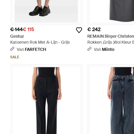
€ 144
€ 115
€ 242
Gestuz
REMAIN Birger Christe
Katoenen Rok Met A-Lijn - Grijs
Rokken ,Grijs ,Wol Kleur
- Grijs
Van
FARFETCH
Van
Miinto
SALE