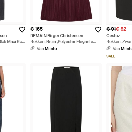
€ 165
€ 91
€ 82
nsen
REMAIN Birger Christensen
Gestuz
 Blok Maxi Rok
Rokken ,Bruin ,Polyester Elegante
Rokken ,Zwart
Mesh Geplooide Midi Rok - Paars
Lijn Rok Met 
Van
Miinto
Van
Miint
SALE