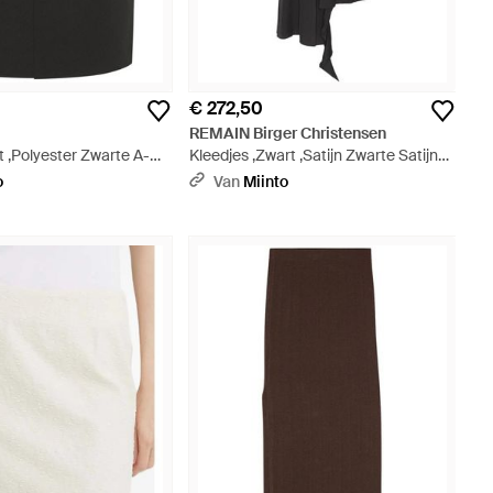
€ 272,50
REMAIN Birger Christensen
 ,Polyester Zwarte A-
Kleedjes ,Zwart ,Satijn Zwarte Satijnen
Ceintuurlussen - Zwart
Jurk Antoinette Stijl - Zwart
o
Van
Miinto