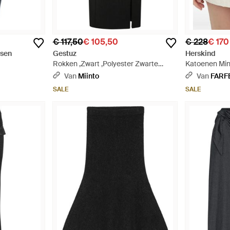
€ 117,50
€ 105,50
€ 228
€ 170
nsen
Gestuz
Herskind
Rokken ,Zwart ,Polyester Zwarte
Katoenen Min
Lange Rok Met Hoge Split - Zwart
Van
Miinto
Van
FARF
SALE
SALE