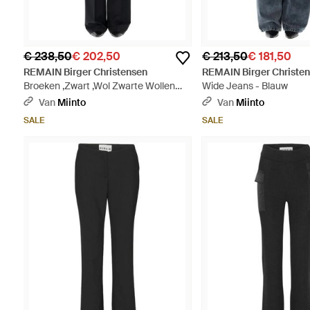
€ 238,50
€ 202,50
€ 213,50
€ 181,50
REMAIN Birger Christensen
REMAIN Birger Christe
Broeken ,Zwart ,Wol Zwarte Wollen
Wide Jeans - Blauw
Broek Met Dubbele Tailleband - Zwart
Van
Miinto
Van
Miinto
SALE
SALE