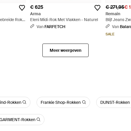
€ 625
€ 271,95
€ 
Arma
Remain
Gebreide Rok
Eleni Midi-Rok Met Vlakken - Naturel
Blijf Jeans Zw
Van
FARFETCH
Van
Balar
SALE
Meer weergeven
ind-Rokken
Frankie Shop-Rokken
DUNST-Rokken
 GARMENT-Rokken