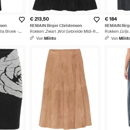
€ 213,50
€ 184
nsen
REMAIN Birger Christensen
REMAIN Birge
ia Broek -
Rokken ,Zwart ,Wol Gebreide Midi-Rok
Rokken ,Grij
- Zwart
Knoopdetail M
Van
Miinto
Van
Miint