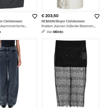
€ 203,50
r Christensen
REMAIN Birger Christensen
s ,Asymmetrische
Rokken ,Katoen Stijlvolle Bloemen
idi Rok - Grijs
Midi Rok - Grijs
o
Van
Miinto