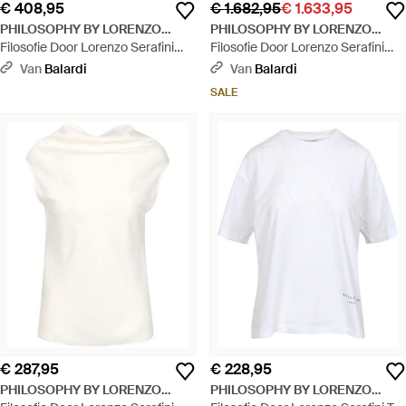
€ 408,95
€ 1.682,95
€ 1.633,95
PHILOSOPHY BY LORENZO
PHILOSOPHY BY LORENZO
SERAFINI
Filosofie Door Lorenzo Serafini
SERAFINI
Filosofie Door Lorenzo Serafini
Zeekleding Wit - Wit
Coats Brown - Bruin
Van
Balardi
Van
Balardi
SALE
€ 287,95
€ 228,95
PHILOSOPHY BY LORENZO
PHILOSOPHY BY LORENZO