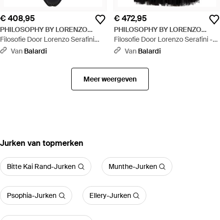
€ 408,95
€ 472,95
PHILOSOPHY BY LORENZO
PHILOSOPHY BY LORENZO
SERAFINI
Filosofie Door Lorenzo Serafini
SERAFINI
Filosofie Door Lorenzo Serafini -
Sea Clothing Black - Wit
rokken Zwart - Zwart
Van
Balardi
Van
Balardi
Meer weergeven
‪Jurken‬ van topmerken
Bitte Kai Rand-Jurken
Munthe-Jurken
Psophia-Jurken
Ellery-Jurken