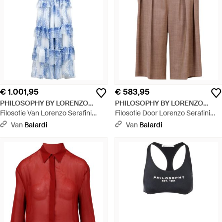
€ 1.001,95
€ 583,95
PHILOSOPHY BY LORENZO
PHILOSOPHY BY LORENZO
SERAFINI
Filosofie Van Lorenzo Serafini
SERAFINI
Filosofie Door Lorenzo Serafini
Jurken Helderblauw
Shorts Brown - Bruin
Van
Balardi
Van
Balardi