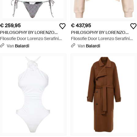
€ 259,95
€ 437,95
PHILOSOPHY BY LORENZO
PHILOSOPHY BY LORENZO
SERAFINI
Filosofie Door Lorenzo Serafini
SERAFINI
Filosofie Door Lorenzo Serafini
Sea Clothing Fuchsia - Wit
Sweaters Beige - Naturel
Van
Balardi
Van
Balardi