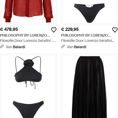
€ 478,95
€ 229,95
PHILOSOPHY BY LORENZO
PHILOSOPHY BY LORENZO
SERAFINI
Filosofie Door Lorenzo Serafini -
SERAFINI
Filosofie Door Lorenzo Serafini
shirts Rood - Rood
Sea Clothing Black - Zwart
Van
Balardi
Van
Balardi