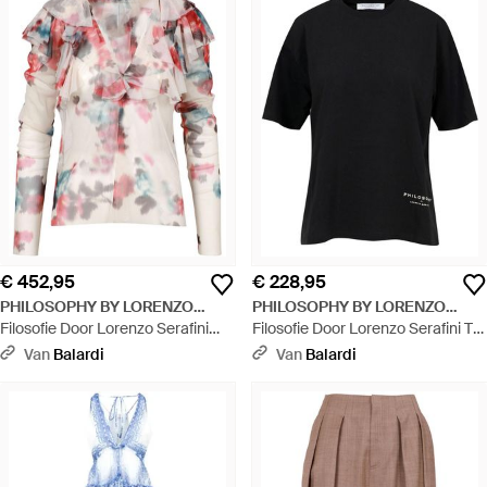
€ 452,95
€ 228,95
PHILOSOPHY BY LORENZO
PHILOSOPHY BY LORENZO
SERAFINI
Filosofie Door Lorenzo Serafini
SERAFINI
Filosofie Door Lorenzo Serafini T
Shirts Beige - Roze
Shirts En Polos Zwart - Zwart
Van
Balardi
Van
Balardi