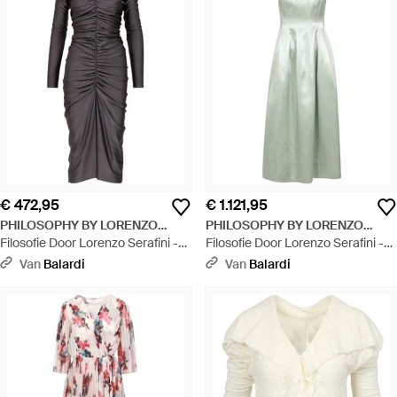
€ 472,95
€ 1.121,95
PHILOSOPHY BY LORENZO
PHILOSOPHY BY LORENZO
SERAFINI
Filosofie Door Lorenzo Serafini -
SERAFINI
Filosofie Door Lorenzo Serafini -
jurken - Zwart
jurken Green - Groen
Van
Balardi
Van
Balardi