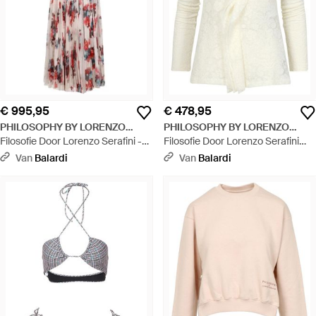
€ 995,95
€ 478,95
PHILOSOPHY BY LORENZO
PHILOSOPHY BY LORENZO
SERAFINI
Filosofie Door Lorenzo Serafini -
SERAFINI
Filosofie Door Lorenzo Serafini
jurken Multi Color - Rood
Ivoor - Naturel
Van
Balardi
Van
Balardi