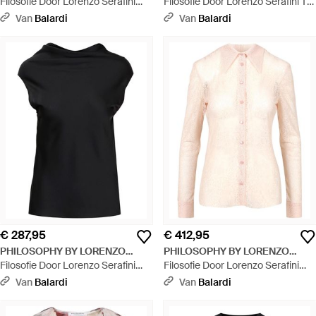
SERAFINI
Filosofie Door Lorenzo Serafini
SERAFINI
Filosofie Door Lorenzo Serafini T
Top Ivory - Wit
Shirts En Polos Wit - Wit
Van
Balardi
Van
Balardi
€ 287,95
€ 412,95
PHILOSOPHY BY LORENZO
PHILOSOPHY BY LORENZO
SERAFINI
Filosofie Door Lorenzo Serafini
SERAFINI
Filosofie Door Lorenzo Serafini
Top Zwart - Zwart
Shirts Beige - Roze
Van
Balardi
Van
Balardi