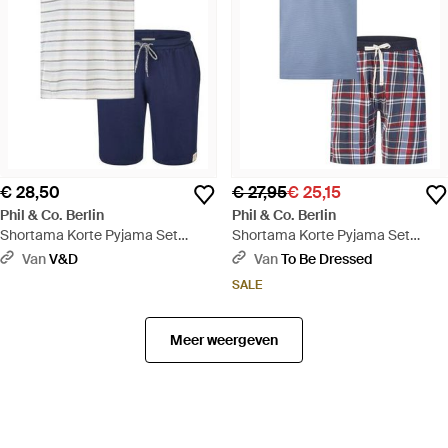
€ 28,50
€ 27,95
€ 25,15
Phil & Co. Berlin
Phil & Co. Berlin
Shortama Korte Pyjama Set
Shortama Korte Pyjama Set
Gestreept - Blauw
Blauw/Rood Geruit - Blauw
Van
V&D
Van
To Be Dressed
SALE
Meer weergeven