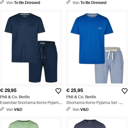
Set Grijs/Blauw - Blauw
Gestreept - Wit
Van
To Be Dressed
Van
To Be Dressed
€ 29,95
€ 25,95
Phil & Co. Berlin
Phil & Co. Berlin
Essential Shortama Korte Pyjama
Shortama Korte Pyjama Set -
Set /Gestreept - Blauw
Blauw
Van
V&D
Van
V&D