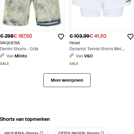
€ 298
€ 187,50
€ 103,99
€ 41,50
VAQUERA
Head
Denim Shorts - Grijs
Dynamic Tennis Shorts Met
Laagjes - Blauw
Van
Miinto
Van
V&D
SALE
SALE
Meer weergeven
‪Shorts‬ van topmerken
VAQUERA-Shorts
OTTOLINGER-Shorts