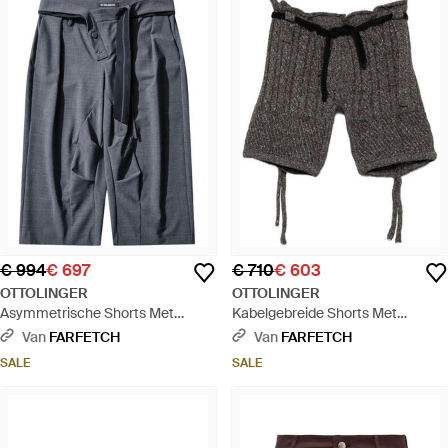
€ 994
€ 697
€ 710
€ 603
OTTOLINGER
OTTOLINGER
Asymmetrische Shorts Met
Kabelgebreide Shorts Met
Bandjes - Grijs
Trekkoord - Grijs
Van
FARFETCH
Van
FARFETCH
SALE
SALE