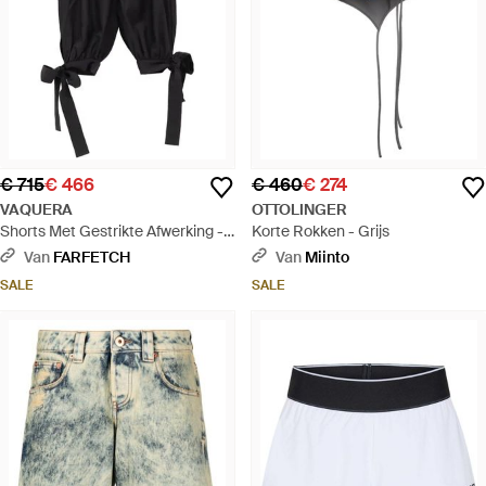
€ 715
€ 466
€ 460
€ 274
VAQUERA
OTTOLINGER
Shorts Met Gestrikte Afwerking -
Korte Rokken - Grijs
Zwart
Van
FARFETCH
Van
Miinto
SALE
SALE