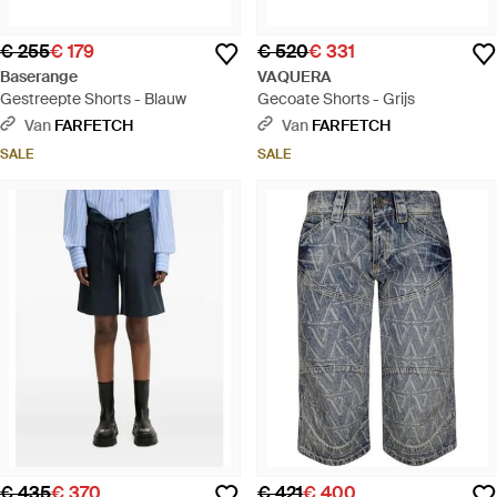
€ 255
€ 179
€ 520
€ 331
Baserange
VAQUERA
Gestreepte Shorts - Blauw
Gecoate Shorts - Grijs
Van
FARFETCH
Van
FARFETCH
SALE
SALE
€ 435
€ 370
€ 421
€ 400