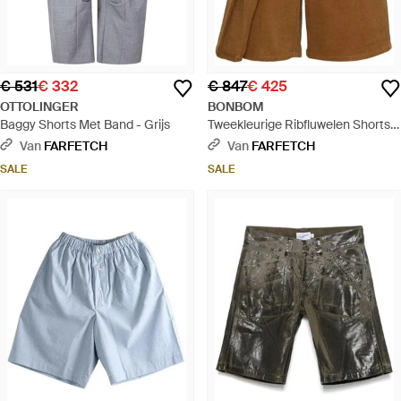
€ 531
€ 332
€ 847
€ 425
OTTOLINGER
BONBOM
Baggy Shorts Met Band - Grijs
Tweekleurige Ribfluwelen Shorts -
Bruin
Van
FARFETCH
Van
FARFETCH
SALE
SALE