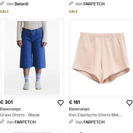
- Geel
Van
Balardi
Van
FARFETCH
SALE
SALE
€ 301
€ 161
Baserange
Baserange
Grass Shorts - Blauw
Ran Elastische Shorts Met
Geribbelde Afwerking - Roze
Van
FARFETCH
Van
FARFETCH