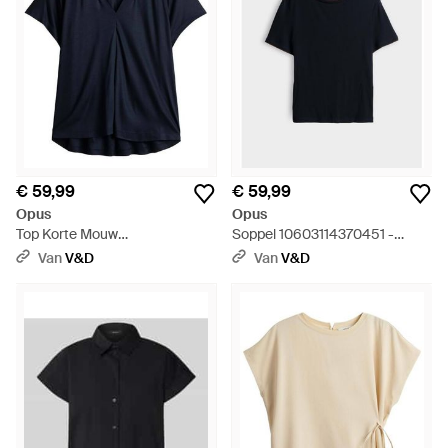
€ 59,99
€ 59,99
Opus
Opus
Top Korte Mouw
Soppel 10603114370451 -
10602112287106 - Blauw
Zwart
Van
V&D
Van
V&D