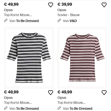
€ 49,99
€ 39,99
Opus
Opus
Top Korte Mouw
Sovke - Blauw
1060375984106 - Naturel
Van
To Be Dressed
Van
V&D
€ 49,99
€ 49,99
Opus
Opus
Top Korte Mouw
Top Korte Mouw
10603914374452 - Zwart
10603914374452 - Paars
Van
To Be Dressed
Van
To Be Dressed