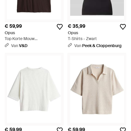
€ 59,99
€ 35,99
Opus
Opus
Top Korte Mouw
T-Shirts - Zwart
10603114370451 - Bruin
Van
V&D
Van
Peek & Cloppenburg
€ 59,99
€ 59,99