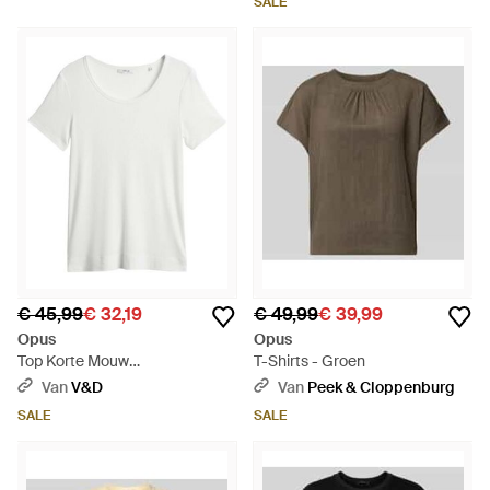
SALE
€ 45,99
€ 32,19
€ 49,99
€ 39,99
Opus
Opus
Top Korte Mouw
T-Shirts - Groen
10576713211444 - Wit
Van
V&D
Van
Peek & Cloppenburg
SALE
SALE