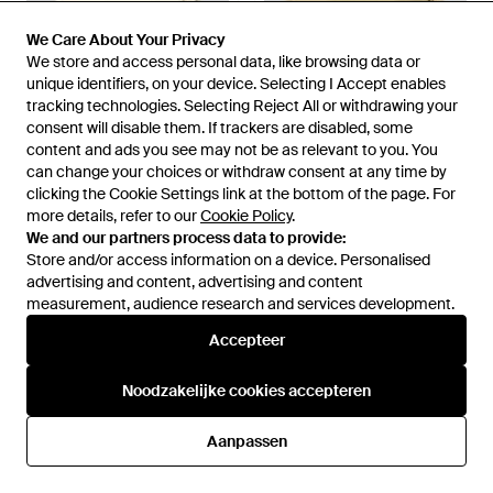
We Care About Your Privacy
We Care About Your Privacy
We store and access personal data, like browsing data or
We store and access personal data, like browsing data or
unique identifiers, on your device. Selecting I Accept enables
unique identifiers, on your device. Selecting I Accept enables
tracking technologies. Selecting Reject All or withdrawing your
tracking technologies. Selecting Reject All or withdrawing your
consent will disable them. If trackers are disabled, some
consent will disable them. If trackers are disabled, some
content and ads you see may not be as relevant to you. You
content and ads you see may not be as relevant to you. You
can change your choices or withdraw consent at any time by
can change your choices or withdraw consent at any time by
€ 69,99
€ 49,99
€ 45,99
clicking the Cookie Settings link at the bottom of the page. For
clicking the Cookie Settings link at the bottom of the page. For
more details, refer to our
more details, refer to our
Cookie Policy
Cookie Policy
.
.
Opus
Opus
We and our partners process data to provide:
We and our partners process data to provide:
T-Shirts - Wit
T-Shirts - Naturel
Store and/or access information on a device. Personalised
Store and/or access information on a device. Personalised
Van
Peek & Cloppenburg
Van
Peek & Cloppenburg
advertising and content, advertising and content
advertising and content, advertising and content
SALE
measurement, audience research and services development.
measurement, audience research and services development.
Accepteer
Accepteer
Noodzakelijke cookies accepteren
Noodzakelijke cookies accepteren
Aanpassen
Aanpassen