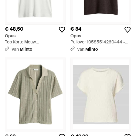
€ 48,50
€ 84
Opus
Opus
Top Korte Mouw
Pullover 10585514260444 -
10576713211444 - Wit
Zwart
Van
Miinto
Van
Miinto