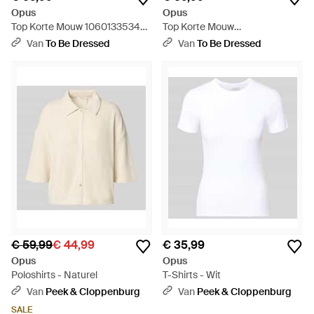
Opus
Opus
Top Korte Mouw 106013353451
Top Korte Mouw
- Wit
10603013351451 - Naturel
Van
To Be Dressed
Van
To Be Dressed
€ 59,99
€ 44,99
€ 35,99
Opus
Opus
Poloshirts - Naturel
T-Shirts - Wit
Van
Peek & Cloppenburg
Van
Peek & Cloppenburg
SALE