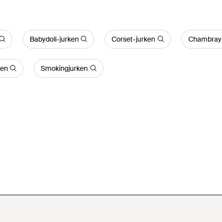
Babydoll-jurken
Corset-jurken
Chambray 
ken
Smokingjurken