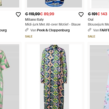
€ 119,99
€ 89,99
€ 191
€ 143
Milano Italy
Ouí
Midi-jurk Met All-over Motief - Blauw
Blousejurk Me
burg
Van
Peek & Cloppenburg
Van
FARF
SALE
SALE