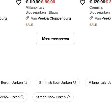
€ 119,99
€ 89,99
€ 129,99
€ 
Milano Italy
Comma,
Blousejurken - Blauw
Blousejurken 
burg
Van
Peek & Cloppenburg
Van
Peek 
SALE
SALE
Meer weergeven
n Bergh-Jurken
Smith & Soul-Jurken
Milano Italy-J
Zero-Jurken
Street One-Jurken