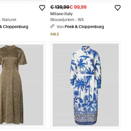
€ 139,99
€ 99,99
Milano Italy
- Naturel
Blousejurken - Wit
& Cloppenburg
Van
Peek & Cloppenburg
SALE