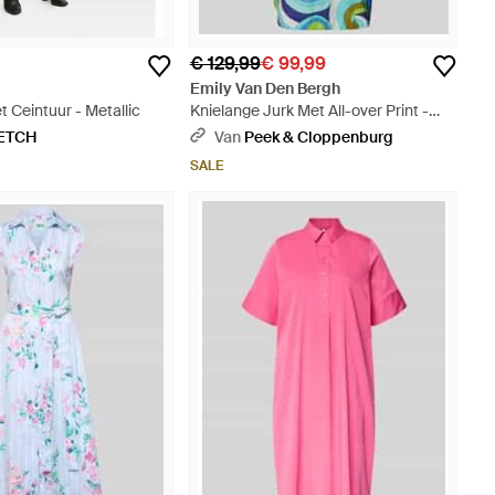
€ 129,99
€ 99,99
Emily Van Den Bergh
t Ceintuur - Metallic
Knielange Jurk Met All-over Print -
Blauw
ETCH
Van
Peek & Cloppenburg
SALE