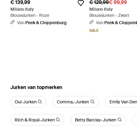
€ 139,99
€ 129,99
€ 99,99
Milano Italy
Milano Italy
Blousejurken - Roze
Blousejurken - Zwart
Van
Peek & Cloppenburg
Van
Peek & Cloppen
SALE
‪Jurken‬ van topmerken
Ouí-Jurken
Comma,-Jurken
Emily Van De
Rich & Royal-Jurken
Betty Barclay-Jurken