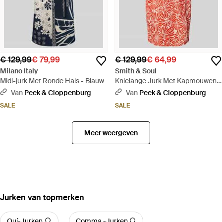
€ 129,99
€ 79,99
€ 129,99
€ 64,99
Milano Italy
Smith & Soul
Midi-jurk Met Ronde Hals - Blauw
Knielange Jurk Met Kapmouwen -
Rood
Van
Peek & Cloppenburg
Van
Peek & Cloppenburg
SALE
SALE
Meer weergeven
‪Jurken‬ van topmerken
Ouí-Jurken
Comma,-Jurken