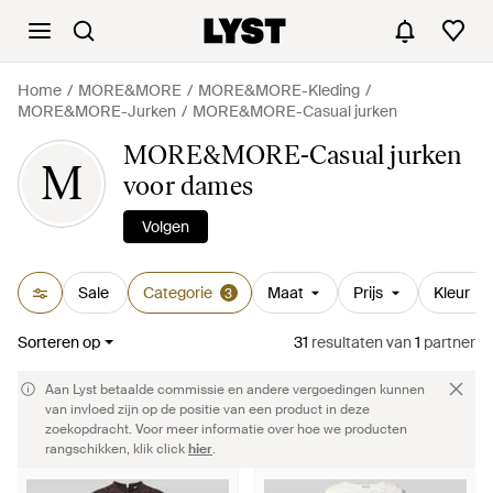
Home
MORE&MORE
MORE&MORE-Kleding
MORE&MORE-Jurken
MORE&MORE-Casual jurken
MORE&MORE-Casual jurken
M
voor dames
Volgen
Sale
Categorie
Maat
Prijs
Kleur
3
Sorteren op
31
resultaten
van
1
partner
Aan Lyst betaalde commissie en andere vergoedingen kunnen
van invloed zijn op de positie van een product in deze
zoekopdracht. Voor meer informatie over hoe we producten
rangschikken, klik click
hier
.