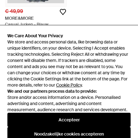
€ 49,99
MORE&MORE
Casual Jurken - Blauw
Van
Peek & Cloppenburg
We Care About Your Privacy
We Care About Your Privacy
NIET MEER OP VOORRAAD
We store and access personal data, like browsing data or
We store and access personal data, like browsing data or
unique identifiers, on your device. Selecting I Accept enables
unique identifiers, on your device. Selecting I Accept enables
tracking technologies. Selecting Reject All or withdrawing your
tracking technologies. Selecting Reject All or withdrawing your
consent will disable them. If trackers are disabled, some
consent will disable them. If trackers are disabled, some
content and ads you see may not be as relevant to you. You
content and ads you see may not be as relevant to you. You
can change your choices or withdraw consent at any time by
can change your choices or withdraw consent at any time by
clicking the Cookie Settings link at the bottom of the page. For
clicking the Cookie Settings link at the bottom of the page. For
more details, refer to our
more details, refer to our
Cookie Policy
Cookie Policy
.
.
We and our partners process data to provide:
We and our partners process data to provide:
Store and/or access information on a device. Personalised
Store and/or access information on a device. Personalised
advertising and content, advertising and content
advertising and content, advertising and content
measurement, audience research and services development.
measurement, audience research and services development.
Internationaal
Accepteer
Accepteer
Noodzakelijke cookies accepteren
Noodzakelijke cookies accepteren