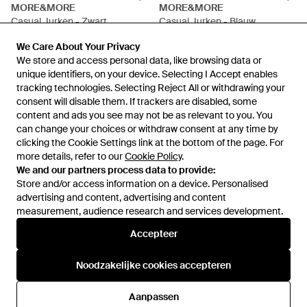
MORE&MORE
MORE&MORE
Casual Jurken - Zwart
Casual Jurken - Blauw
Van
Peek & Cloppenburg
Van
Peek & Cloppenburg
We Care About Your Privacy
We Care About Your Privacy
NIET MEER OP VOORRAAD
NIET MEER OP VOORRAAD
We store and access personal data, like browsing data or
We store and access personal data, like browsing data or
unique identifiers, on your device. Selecting I Accept enables
unique identifiers, on your device. Selecting I Accept enables
tracking technologies. Selecting Reject All or withdrawing your
tracking technologies. Selecting Reject All or withdrawing your
consent will disable them. If trackers are disabled, some
consent will disable them. If trackers are disabled, some
content and ads you see may not be as relevant to you. You
content and ads you see may not be as relevant to you. You
can change your choices or withdraw consent at any time by
can change your choices or withdraw consent at any time by
clicking the Cookie Settings link at the bottom of the page. For
clicking the Cookie Settings link at the bottom of the page. For
more details, refer to our
more details, refer to our
Cookie Policy
Cookie Policy
.
.
We and our partners process data to provide:
We and our partners process data to provide:
Store and/or access information on a device. Personalised
Store and/or access information on a device. Personalised
advertising and content, advertising and content
advertising and content, advertising and content
measurement, audience research and services development.
measurement, audience research and services development.
Internationaal
Accepteer
Accepteer
Noodzakelijke cookies accepteren
Noodzakelijke cookies accepteren
Hulp en informatie
Aanpassen
Aanpassen