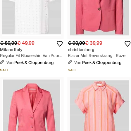
€ 89,99
€ 49,99
€ 99,99
€ 39,99
Milano Italy
christian berg
Regular Fit Blouseshirt Van Puur
Blazer Met Reverskraag - Roze
Katoen - Wit
Van
Peek & Cloppenburg
Van
Peek & Cloppenburg
SALE
SALE