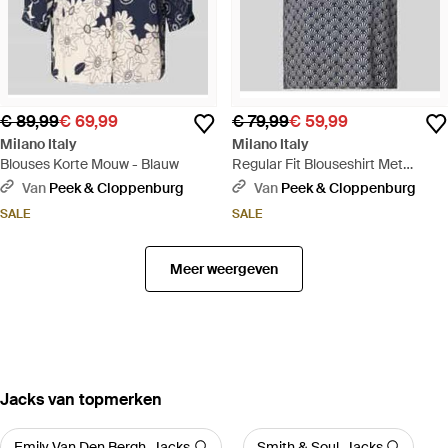
€ 89,99
€ 69,99
€ 79,99
€ 59,99
Milano Italy
Milano Italy
Blouses Korte Mouw - Blauw
Regular Fit Blouseshirt Met
Tuniekkraag - Grijs
Van
Peek & Cloppenburg
Van
Peek & Cloppenburg
SALE
SALE
Meer weergeven
‪Jacks‬ van topmerken
Emily Van Den Bergh-Jacks
Smith & Soul-Jacks