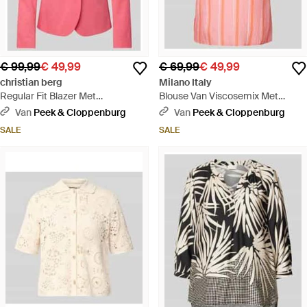
€ 99,99
€ 49,99
€ 69,99
€ 49,99
christian berg
Milano Italy
Regular Fit Blazer Met
Blouse Van Viscosemix Met
Reverskraag En Paspelzakken -
Streepmotief - Roze
Van
Peek & Cloppenburg
Van
Peek & Cloppenburg
Roze
SALE
SALE