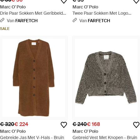
Marc O' Polo
Marc O' Polo
Drie Paar Sokken Met Geribbelde
Twee Paar Sokken Met Logo
Afwerking - Zwart
Intarsia - Wit
Van
FARFETCH
Van
FARFETCH
SALE
€ 320
€ 224
€ 240
€ 168
Marc O' Polo
Marc O' Polo
Gebreide Jas Met V-Hals - Bruin
Gebreid Vest Met Knopen - Bruin