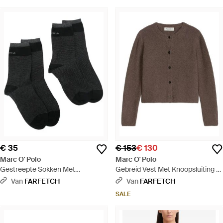
€ 35
€ 153
€ 130
Marc O' Polo
Marc O' Polo
Gestreepte Sokken Met
Gebreid Vest Met Knoopsluiting -
Logodetail - Zwart
Bruin
Van
FARFETCH
Van
FARFETCH
SALE