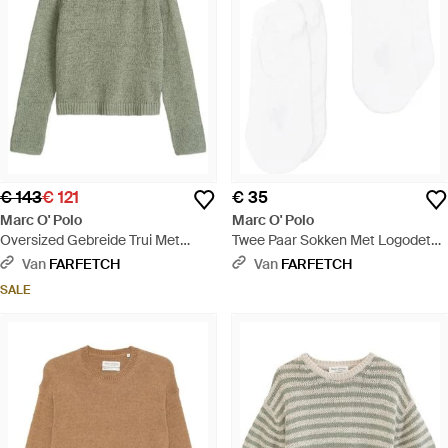
€ 143
€ 121
€ 35
Marc O' Polo
Marc O' Polo
Oversized Gebreide Trui Met
Twee Paar Sokken Met Logodetail
Lange Mouwen - Groen
- Wit
Van
FARFETCH
Van
FARFETCH
SALE