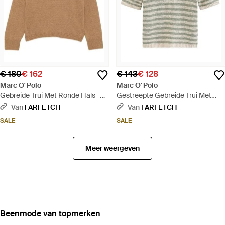
€ 180
€ 162
€ 143
€ 128
Marc O' Polo
Marc O' Polo
Gebreide Trui Met Ronde Hals -
Gestreepte Gebreide Trui Met
Naturel
Korte Mouwen - Wit
Van
FARFETCH
Van
FARFETCH
SALE
SALE
Meer weergeven
‪Beenmode‬ van topmerken