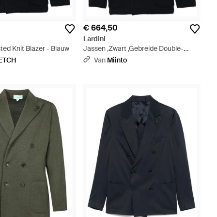
€ 664,50
Lardini
ed Knit Blazer - Blauw
Jassen ,Zwart ,Gebreide Double-
Breasted Blazer - Blauw
ETCH
Van
Miinto