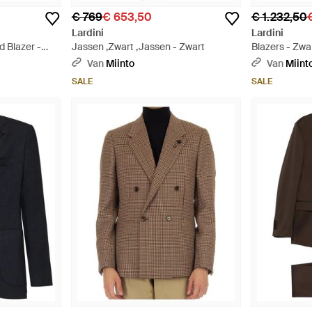
€ 769
€ 653,50
€ 1.232,50
€
Lardini
Lardini
 Blazer -
Jassen ,Zwart ,Jassen - Zwart
Blazers - Zwa
Van
Miinto
Van
Miint
SALE
SALE