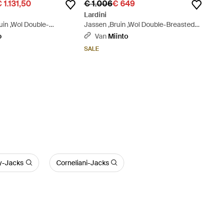
 1.131,50
€ 1.006
€ 649
Lardini
uin ,Wol Double-
Jassen ,Bruin ,Wol Double-Breasted
- Bruin
Jacket - Bruin
o
Van
Miinto
SALE
y-Jacks
Corneliani-Jacks