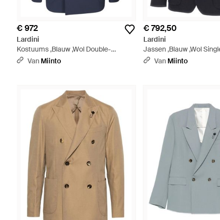
€ 972
€ 792,50
Lardini
Lardini
Kostuums ,Blauw ,Wol Double-
Jassen ,Blauw ,Wol Sing
Breasted Wool Blazer - Blauw
Blazer Van Wol En Kasjm
Van
Miinto
Van
Miinto