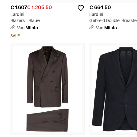
€ 1.607
€ 1.205,50
€ 664,50
Lardini
Lardini
Blazers - Blauw
Gebreid Double-Breasted
Zwart
Van
Miinto
Van
Miinto
SALE