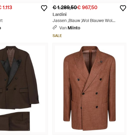
 1.113
€ 1.289,50
€ 967,50
Lardini
rt
Jassen ,Blauw ,Wol Blauwe Wol
Kasjmier Herringbone Blazer - Blauw
o
Van
Miinto
SALE