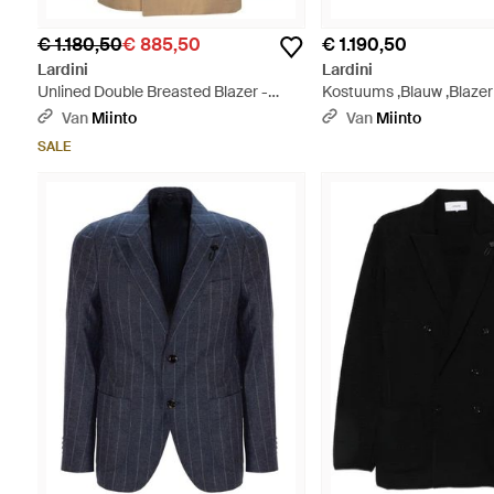
€ 1.180,50
€ 885,50
€ 1.190,50
Lardini
Lardini
Unlined Double Breasted Blazer -
Kostuums ,Blauw ,Blazer
Naturel
- Blauw
Van
Miinto
Van
Miinto
SALE