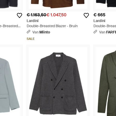
€ 1.163,50
€ 1.047,50
€ 665
Lardini
Lardini
le-Breasted
Double-Breasted Blazer - Bruin
Double-Breast
ier - Blauw
Van
Miinto
Van
FARF
SALE