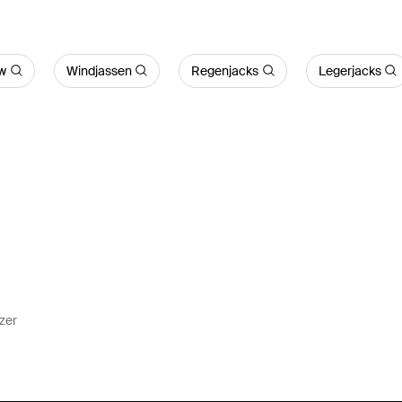
uw
Windjassen
Regenjacks
Legerjacks
zer