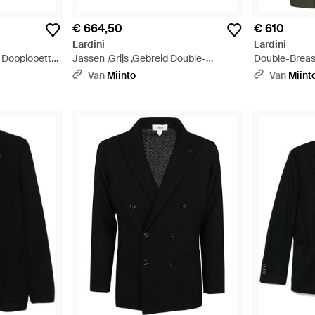
€ 664,50
€ 610
Lardini
Lardini
 Doppiopetto
Jassen ,Grijs ,Gebreid Double-
Double-Breas
Breasted Blazer - Grijs
Van
Miinto
Van
Miint