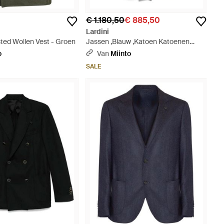
€ 1.180,50
€ 885,50
Lardini
ted Wollen Vest - Groen
Jassen ,Blauw ,Katoen Katoenen
Blazer Double-Breasted Jas - Blauw
o
Van
Miinto
SALE