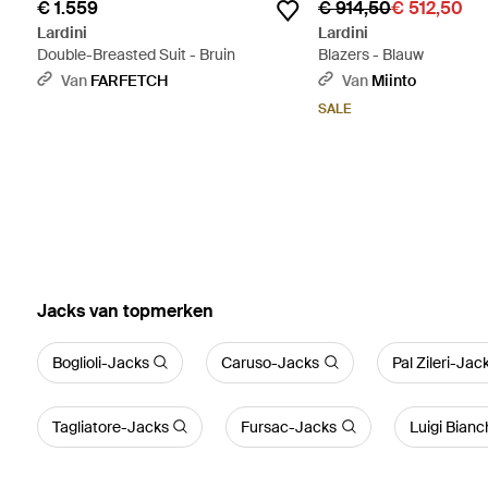
€ 1.559
€ 914,50
€ 512,50
Lardini
Lardini
Double-Breasted Suit - Bruin
Blazers - Blauw
Van
FARFETCH
Van
Miinto
SALE
‪Jacks‬ van topmerken
Boglioli-Jacks
Caruso-Jacks
Pal Zileri-Jac
Tagliatore-Jacks
Fursac-Jacks
Luigi Bianc