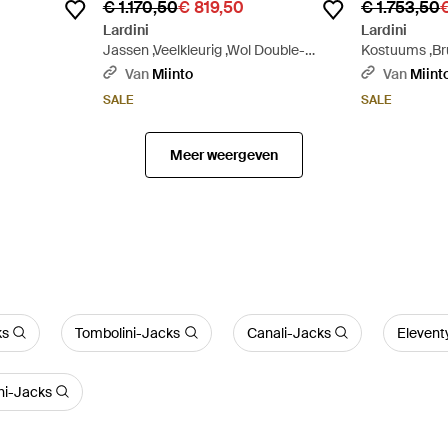
€ 1.170,50
€ 819,50
€ 1.753,50
€
Lardini
Lardini
Jassen ,Veelkleurig ,Wol Double-
Kostuums ,Br
Breasted Patch Pocket Jacket - Bruin
Breasted Pak 
Van
Miinto
Van
Miint
SALE
SALE
Meer weergeven
ks
Tombolini-Jacks
Canali-Jacks
Elevent
hi-Jacks