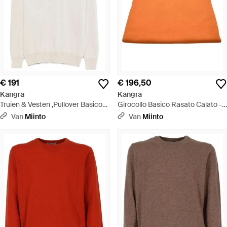
€ 191
€ 196,50
Kangra
Kangra
Truien & Vesten ,Pullover Basico
Girocollo Basico Rasato Calato -
Rasato Calato - Wit
Oranje
Van
Miinto
Van
Miinto