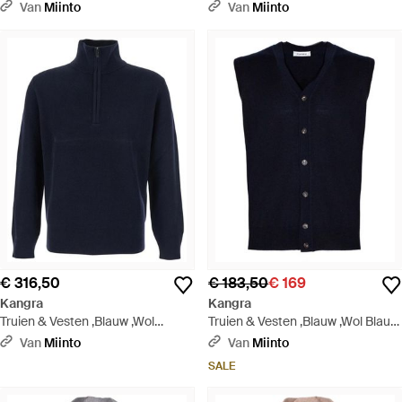
Zwart
Rasato Calato - Wit
Van
Miinto
Van
Miinto
€ 316,50
€ 183,50
€ 169
Kangra
Kangra
Truien & Vesten ,Blauw ,Wol
Truien & Vesten ,Blauw ,Wol Blauw
Blauwe Hoge Hals Wollen Trui -
Wol V-Hals Mouwloos Vest -
Van
Miinto
Van
Miinto
Blauw
Blauw
SALE