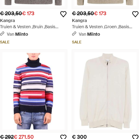
€ 203,50
€ 173
€ 203,50
€ 173
Kangra
Kangra
Truien & Vesten ,Bruin ,Basis
Truien & Vesten ,Groen ,Basis
Ronde Hals Trui Blauw Lange
Ronde Hals Trui Blauw Lange
Van
Miinto
Van
Miinto
Mouw - Grijs
Mouw - Grijs
SALE
SALE
€ 292
€ 271,50
€ 300