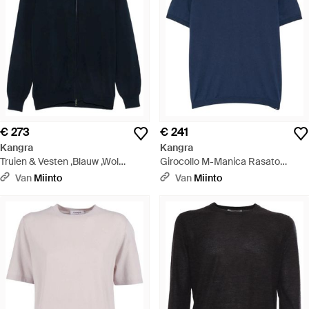
€ 273
€ 241
Kangra
Kangra
Truien & Vesten ,Blauw ,Wol
Girocollo M-Manica Rasato
Giubbotto Full-Zip Rasato Calato
Calato - Blauw
Van
Miinto
Van
Miinto
- Blauw