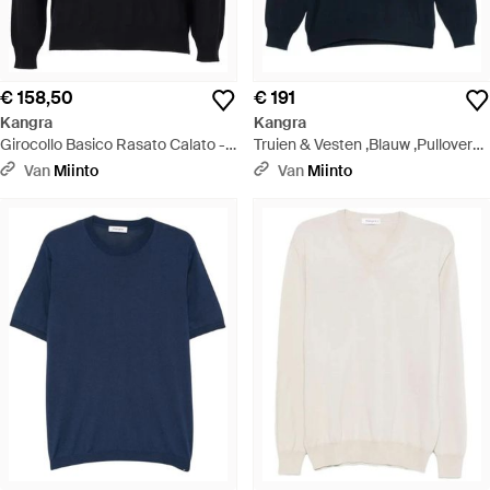
€ 158,50
€ 191
Kangra
Kangra
Girocollo Basico Rasato Calato -
Truien & Vesten ,Blauw ,Pullover
Zwart
Basico Rasato Calato - Blauw
Van
Miinto
Van
Miinto