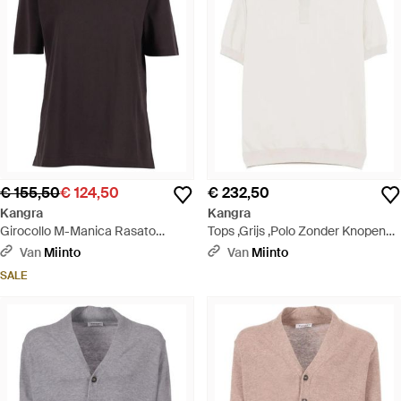
€ 155,50
€ 124,50
€ 232,50
Kangra
Kangra
Girocollo M-Manica Rasato
Tops ,Grijs ,Polo Zonder Knopen
Calato - Zwart
Rasato Calato - Wit
Van
Miinto
Van
Miinto
SALE