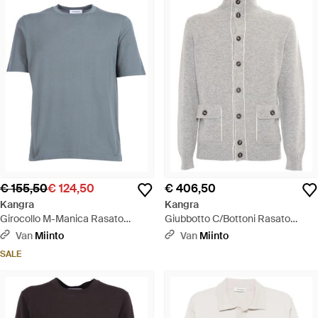
€ 155,50
€ 124,50
€ 406,50
Kangra
Kangra
Girocollo M-Manica Rasato
Giubbotto C/Bottoni Rasato
Calato - Grijs
Calato Con Tasche - Grijs
Van
Miinto
Van
Miinto
SALE