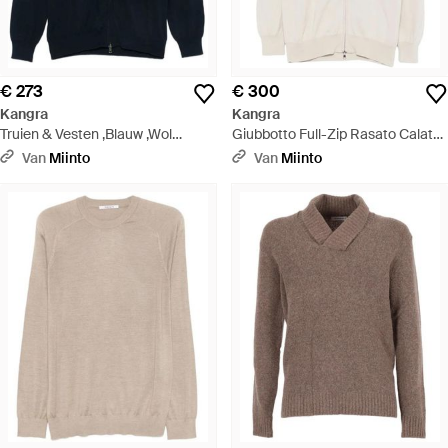
€ 273
€ 300
Kangra
Kangra
Truien & Vesten ,Blauw ,Wol
Giubbotto Full-Zip Rasato Calato
Giubbotto Full-Zip Rasato Calato
- Wit
Van
Miinto
Van
Miinto
- Blauw