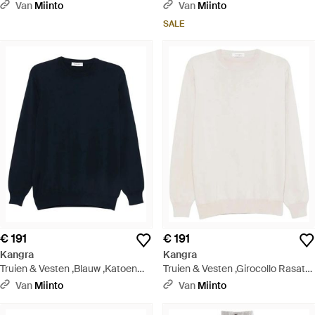
Calato - Paars
Van
Miinto
Van
Miinto
SALE
€ 191
€ 191
Kangra
Kangra
Truien & Vesten ,Blauw ,Katoen
Truien & Vesten ,Girocollo Rasato
Girocollo Rasato Calato - Blauw
Calato - Wit
Van
Miinto
Van
Miinto