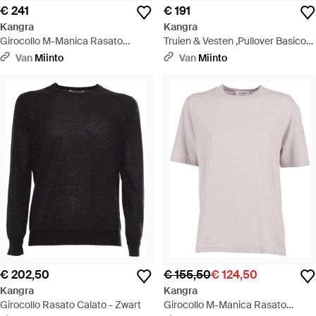
€ 241
€ 191
Kangra
Kangra
Girocollo M-Manica Rasato
Truien & Vesten ,Pullover Basico
Calato - Blauw
Rasato Calato - Wit
Van
Miinto
Van
Miinto
€ 202,50
€ 155,50
€ 124,50
Kangra
Kangra
Girocollo Rasato Calato - Zwart
Girocollo M-Manica Rasato