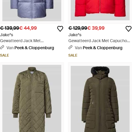
€ 139,99
€ 44,99
€ 129,99
€ 39,99
Jake*s
Jake*s
Gewatteerd Jack Met
Gewatteerd Jack Met Capuchon -
Tweewegritssluiting - Blauw
Rood
Van
Peek & Cloppenburg
Van
Peek & Cloppenburg
SALE
SALE