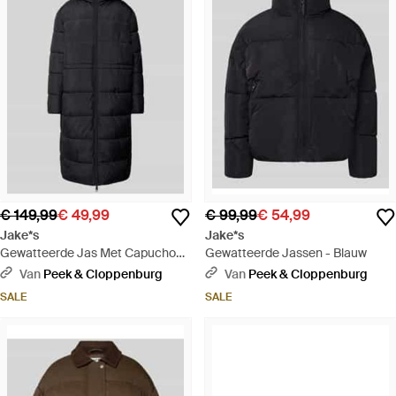
€ 149,99
€ 49,99
€ 99,99
€ 54,99
Jake*s
Jake*s
Gewatteerde Jas Met Capuchon -
Gewatteerde Jassen - Blauw
Blauw
Van
Peek & Cloppenburg
Van
Peek & Cloppenburg
SALE
SALE