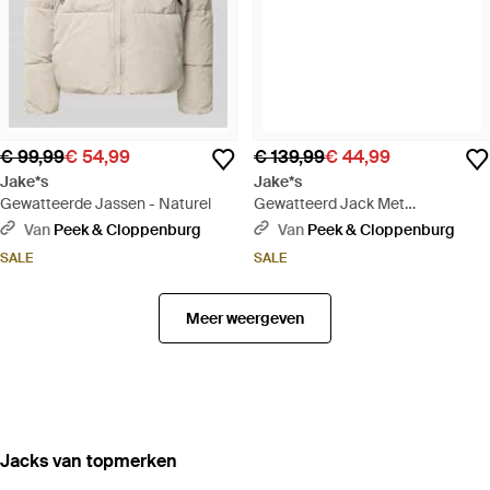
€ 99,99
€ 54,99
€ 139,99
€ 44,99
Jake*s
Jake*s
Gewatteerde Jassen - Naturel
Gewatteerd Jack Met
Tweewegritssluiting - Zwart
Van
Peek & Cloppenburg
Van
Peek & Cloppenburg
SALE
SALE
Meer weergeven
‪Jacks‬ van topmerken