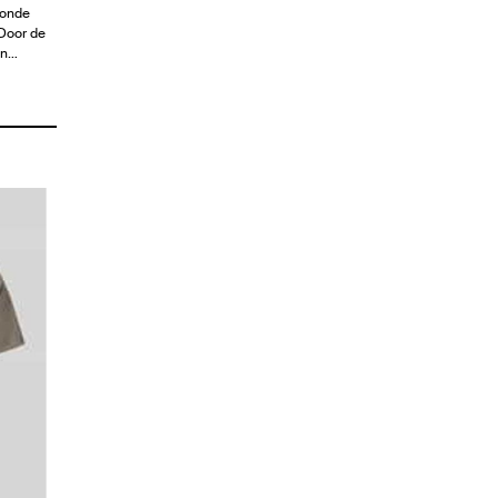
ronde
Door de
en…