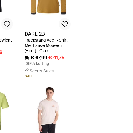
DARE 2B
gewicht
Trackstand Ace T-Shirt
Met Lange Mouwen
(Hout) - Geel
6
€ 67,99
€ 41,75
39% korting
Secret Sales
SALE