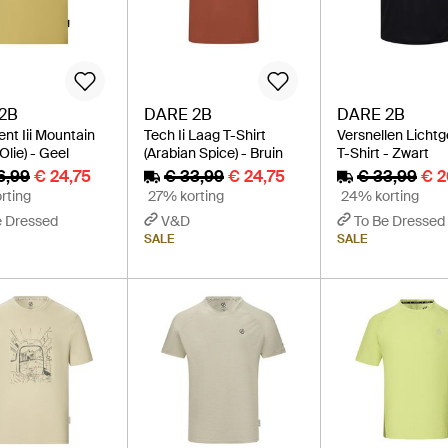
2B
DARE 2B
DARE 2B
t Iii Mountain
Tech Ii Laag T-Shirt
Versnellen Licht
(Olie) - Geel
(Arabian Spice) - Bruin
T-Shirt - Zwart
6,99
€ 24,75
€ 33,99
€ 24,75
€ 33,99
€ 2
rting
27% korting
24% korting
e Dressed
V&D
To Be Dressed
SALE
SALE