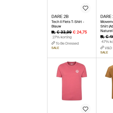
DARE 2B
DARE 
Tech Ii Fiets T-Shirt -
Movemen
Blauw
Shirt (A
Naturel
€ 33,99
€ 24,75
€ 4
27% korting
47% ko
To Be Dressed
V&D
SALE
SALE