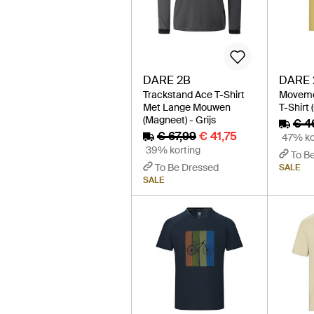
DARE 2B
DARE 
Trackstand Ace T-Shirt
Movemen
Met Lange Mouwen
T-Shirt 
(Magneet) - Grijs
€ 4
€ 67,99
€ 41,75
47% ko
39% korting
To B
To Be Dressed
SALE
SALE