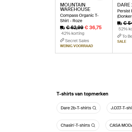
MOUNTAIN
DARE 
WAREHOUSE
Persist 
Compass Organic T-
(Donker
Shirt - Roze
€ 5
€ 62,99
€ 36,75
52% ko
42% korting
To B
Secret Sales
SALE
WEINIG VOORRAAD
‪T-shirts‬ van topmerken
Dare 2b-T-shirts
J.O.T.T-T-shi
Chasin'-T-shirts
CASA MODA-