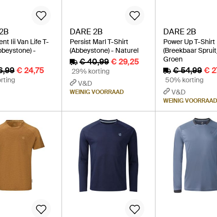
2B
DARE 2B
DARE 2B
t Iii Van Life T-
Persist Marl T-Shirt
Power Up T-Shirt
bbeystone) -
(Abbeystone) - Naturel
(Breekbaar Spruitj
Groen
€ 40,99
€ 29,25
6,99
€ 24,75
€ 54,99
€ 2
29% korting
rting
50% korting
V&D
V&D
WEINIG VOORRAAD
WEINIG VOORRAA