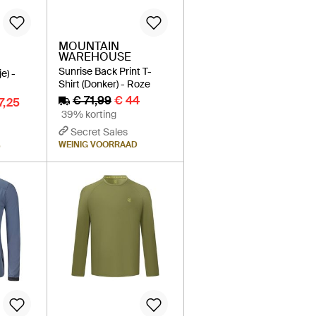
MOUNTAIN
WAREHOUSE
Sunrise Back Print T-
e) -
Shirt (Donker) - Roze
€ 71,99
€ 44
7,25
39% korting
Secret Sales
WEINIG VOORRAAD
D