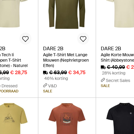
2B
DARE 2B
DARE 2B
Tech Ii
Agile T-Shirt Met Lange
Agile Korte Mouw
pen T-Shirt
Mouwen (Nephrietgroen
Shirt (Abbeystone
tone) - Naturel
Effen)
€ 40,99
€ 2
6,99
€ 28,75
€ 63,99
€ 34,75
28% korting
rting
46% korting
Secret Sales
e Dressed
V&D
SALE
 VOORRAAD
SALE