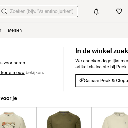
n
Merken
In de winkel zoe
We checken dagelijks mee
ijs voor heren
artikel als laatste bij Pe
t korte mouw
bekijken.
Ga naar Peek & Clop
 voor je