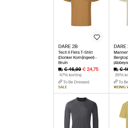
DARE 2B
DARE 
Tech Ii Fiets T-Shirt
Mannen 
(Donker Komijngeel) -
Bergtop
Bruin
(Abbeys
€ 46,99
€ 24,75
€ 4
47% korting
39% ko
To Be Dressed
To B
SALE
WEINIG