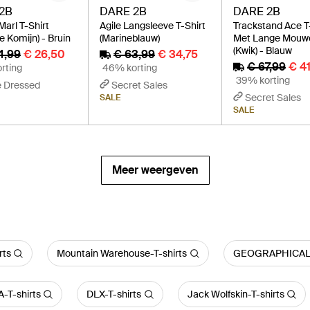
2B
DARE 2B
DARE 2B
Marl T-Shirt
Agile Langsleeve T-Shirt
Trackstand Ace T
e Komijn) - Bruin
(Marineblauw)
Met Lange Mouw
(Kwik) - Blauw
4,99
€ 26,50
€ 63,99
€ 34,75
€ 67,99
€ 4
rting
46% korting
39% korting
e Dressed
Secret Sales
Secret Sales
SALE
SALE
Meer weergeven
rts
Mountain Warehouse-T-shirts
GEOGRAPHICAL 
T-shirts
DLX-T-shirts
Jack Wolfskin-T-shirts