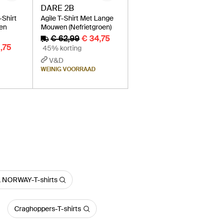
DARE 2B
-Shirt
Agile T-Shirt Met Lange
en
Mouwen (Nefrietgroen)
€ 62,99
€ 34,75
1,75
45% korting
V&D
WEINIG VOORRAAD
NORWAY-T-shirts
Craghoppers-T-shirts