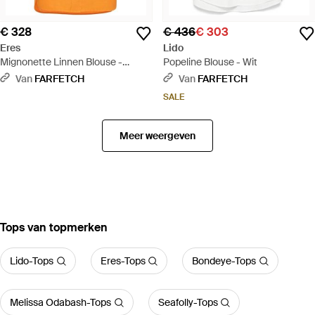
€ 328
€ 436
€ 303
Eres
Lido
Mignonette Linnen Blouse -
Popeline Blouse - Wit
Oranje
Van
FARFETCH
Van
FARFETCH
SALE
Meer weergeven
‪Tops‬ van topmerken
Lido-Tops
Eres-Tops
Bondeye-Tops
Melissa Odabash-Tops
Seafolly-Tops