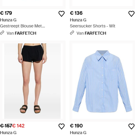
€ 179
€ 136
Hunza G
Hunza G
Gestreept Blouse Met
Seersucker Shorts - Wit
Geborduurde Patch - Blauw
Van
FARFETCH
Van
FARFETCH
€ 157
€ 142
€ 190
Hunza G
Hunza G