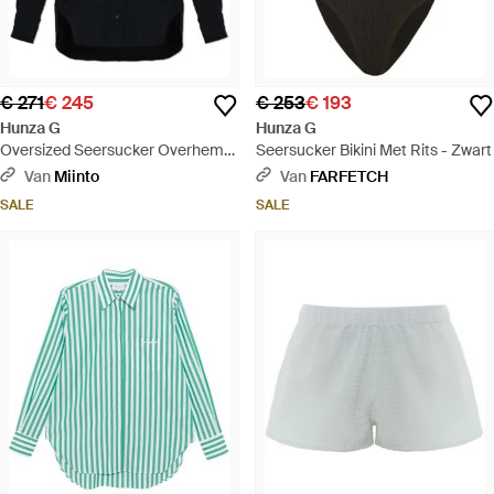
€ 271
€ 245
€ 253
€ 193
Hunza G
Hunza G
Oversized Seersucker Overhemd
Seersucker Bikini Met Rits - Zwart
- Blauw
Van
Miinto
Van
FARFETCH
SALE
SALE