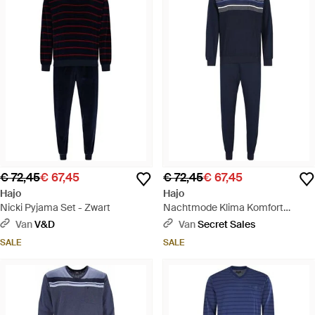
€ 72,45
€ 67,45
€ 72,45
€ 67,45
Hajo
Hajo
Nicki Pyjama Set - Zwart
Nachtmode Klima Komfort
Pyjama's - Blauw
Van
V&D
Van
Secret Sales
SALE
SALE