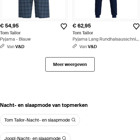
€ 54,95
€ 62,95
Tom Tailor
Tom Tailor
Pyjama - Blauw
Pyjama Lang Rundhalsausschnitt
Pyjama - Blauw
Van
V&D
Van
V&D
Meer weergeven
‪Nacht- en slaapmode‬ van topmerken
Tom Tailor-Nacht- en slaapmode
Joop!-Nacht- en slaapmode