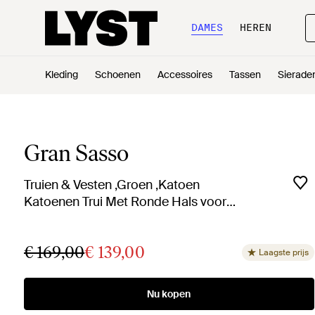
DAMES
HEREN
Kleding
Schoenen
Accessoires
Tassen
Sierade
Gran Sasso
Truien & Vesten ,Groen ,Katoen
Katoenen Trui Met Ronde Hals voor
heren
€ 169,00
€ 139,00
Laagste prijs
Nu kopen