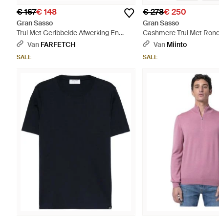
€ 167
€ 148
€ 278
€ 250
Gran Sasso
Gran Sasso
Trui Met Geribbelde Afwerking En
Cashmere Trui Met Rond
Ronde Hals - Bruin
Inlegwerk - Wit
Van
FARFETCH
Van
Miinto
SALE
SALE