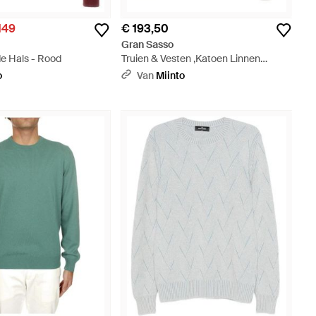
149
€ 193,50
Gran Sasso
de Hals - Rood
Truien & Vesten ,Katoen Linnen
Katoenen Trui Ribgebreide Ronde
o
Van
Miinto
Hals - Grijs