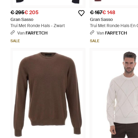
€ 295
€ 205
€ 167
€ 148
Gran Sasso
Gran Sasso
Trui Met Ronde Hals - Zwart
Trui Met Ronde Hals En 
Afwerking - Rood
Van
FARFETCH
Van
FARFETCH
SALE
SALE