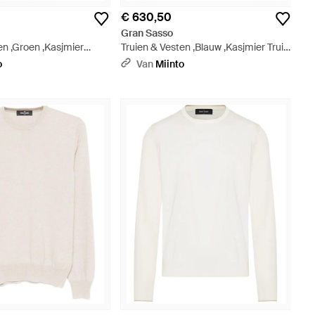
8
€ 630,50
Gran Sasso
en ,Groen ,Kasjmier
Truien & Vesten ,Blauw ,Kasjmier Trui
i Met Ronde Hals -
Met Ronde Hals En Chevronpatroon -
o
Van
Miinto
Wit