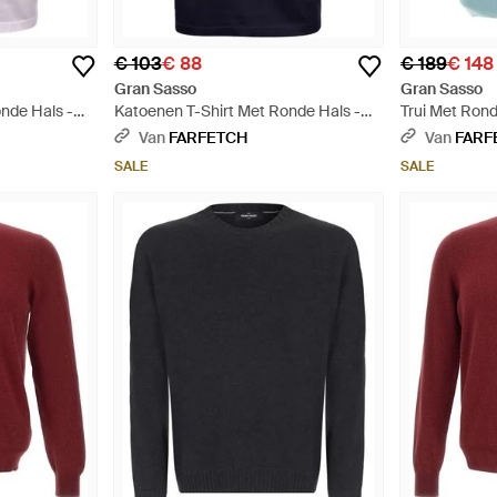
€ 103
€ 88
€ 189
€ 148
Gran Sasso
Gran Sasso
nde Hals -
Katoenen T-Shirt Met Ronde Hals -
Trui Met Rond
Blauw
Van
FARFETCH
Van
FARF
SALE
SALE