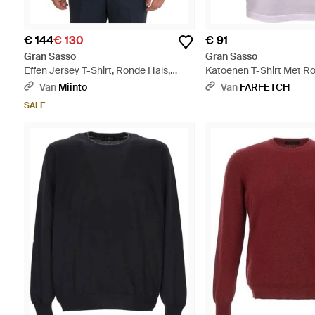
€ 144
€ 130
€ 91
Gran Sasso
Gran Sasso
Effen Jersey T-Shirt, Ronde Hals,
Katoenen T-Shirt Met Ro
Regular Fit - Grijs
Paars
Van
Miinto
Van
FARFETCH
SALE