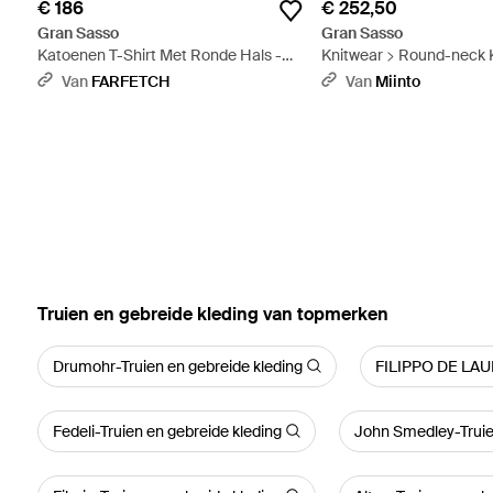
€ 186
€ 252,50
Gran Sasso
Gran Sasso
Katoenen T-Shirt Met Ronde Hals -
Knitwear > Round-neck 
Zwart
Paars
Van
FARFETCH
Van
Miinto
‪Truien en gebreide kleding‬ van topmerken
Drumohr-Truien en gebreide kleding
FILIPPO DE LAUR
Fedeli-Truien en gebreide kleding
John Smedley-Truie