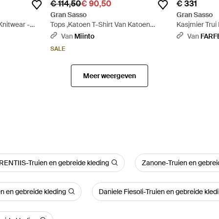
€ 114,50
€ 90,50
€ 331
Gran Sasso
Gran Sasso
Knitwear -
Tops ,Katoen T-Shirt Van Katoen
Kasjmier Trui
Piqué Met Ronde Hals - Naturel
Naturel
Van
Miinto
Van
FARF
SALE
Meer weergeven
ENTIIS-Truien en gebreide kleding
Zanone-Truien en gebrei
n en gebreide kleding
Daniele Fiesoli-Truien en gebreide kled