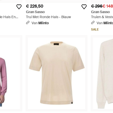
€ 226,50
€ 296
€ 14
Gran Sasso
Gran Sasso
e Hals En
Trui Met Ronde Hals - Blauw
Truien & Vest
Cashmere Tru
Van
Miinto
Van
Miint
Groen
SALE