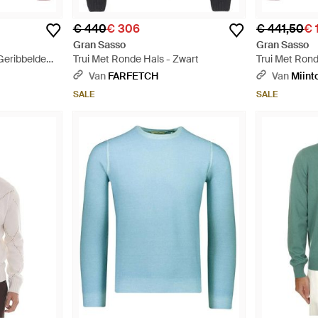
€ 440
€ 306
€ 441,50
€ 
Gran Sasso
Gran Sasso
Geribbelde
Trui Met Ronde Hals - Zwart
Trui Met Ron
Van
FARFETCH
Van
Miint
SALE
SALE