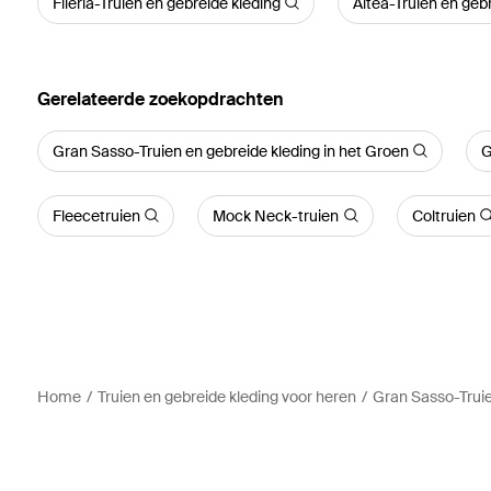
Fileria-Truien en gebreide kleding
Altea-Truien en geb
Gerelateerde zoekopdrachten
Gran Sasso-Truien en gebreide kleding in het Groen
G
Fleecetruien
Mock Neck-truien
Coltruien
Home
Truien en gebreide kleding voor heren
Gran Sasso-Truie