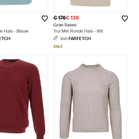
€ 176
€ 139
Gran Sasso
e Hals - Blauw
Trui Met Ronde Hals - Wit
ETCH
Van
FARFETCH
SALE