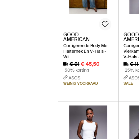
GOOD
GOOD
AMERICAN
AMER
Corrigerende Body Met
Corrige
Halternek En V-Hals -
Vierkan
Wit
V-Hals -
€ 91
€ 45,50
€ 1
50% korting
25% ko
ASOS
ASO
WEINIG VOORRAAD
SALE