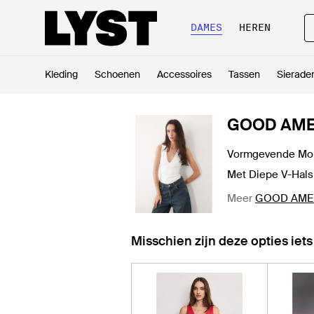
DAMES
HEREN
Kleding
Schoenen
Accessoires
Tassen
Sierade
GOOD AME
Vormgevende Mou
Met Diepe V-Hals 
Meer
GOOD AMER
Misschien zijn deze opties iets