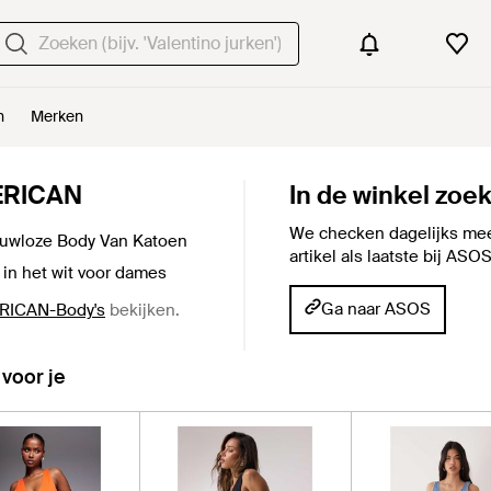
n
Merken
RICAN
In de winkel zoe
We checken dagelijks mee
wloze Body Van Katoen
artikel als laatste bij ASO
in het wit voor dames
Ga naar ASOS
ICAN-Body's
bekijken.
 voor je