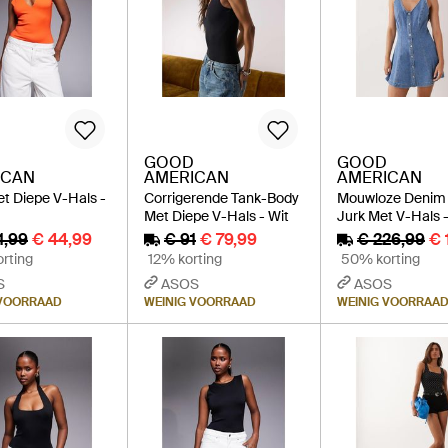
GOOD
GOOD
ICAN
AMERICAN
AMERICAN
t Diepe V-Hals -
Corrigerende Tank-Body
Mouwloze Denim 
Met Diepe V-Hals - Wit
Jurk Met V-Hals 
1,99
€ 44,99
€ 91
€ 79,99
€ 226,99
€ 
rting
12% korting
50% korting
S
ASOS
ASOS
 VOORRAAD
WEINIG VOORRAAD
WEINIG VOORRAA