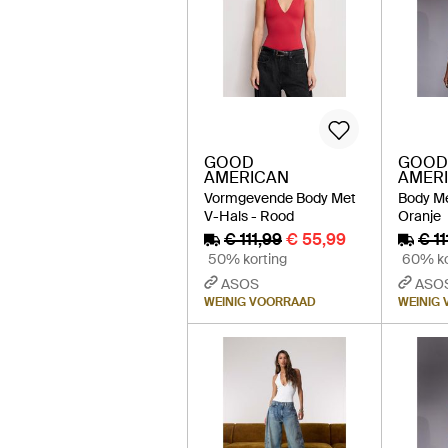
GOOD
GOOD
AMERICAN
AMER
Vormgevende Body Met
Body Me
V-Hals - Rood
Oranje
€ 111,99
€ 55,99
€ 11
50% korting
60% ko
ASOS
ASO
WEINIG VOORRAAD
WEINIG