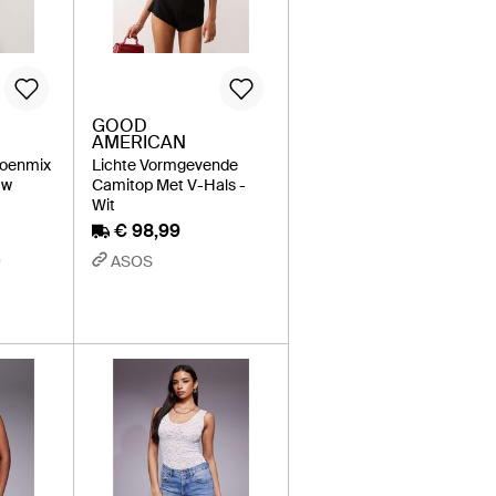
GOOD
AMERICAN
toenmix
Lichte Vormgevende
uw
Camitop Met V-Hals -
Wit
€ 98,99
ASOS
D