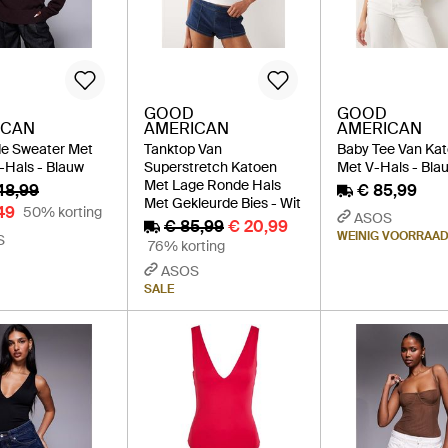
GOOD
GOOD
ICAN
AMERICAN
AMERICAN
e Sweater Met
Tanktop Van
Baby Tee Van Ka
-Hals - Blauw
Superstretch Katoen
Met V-Hals - Bla
Met Lage Ronde Hals
48,99
€ 85,99
Met Gekleurde Bies - Wit
49
50% korting
ASOS
€ 85,99
€ 20,99
WEINIG VOORRAA
S
76% korting
ASOS
SALE