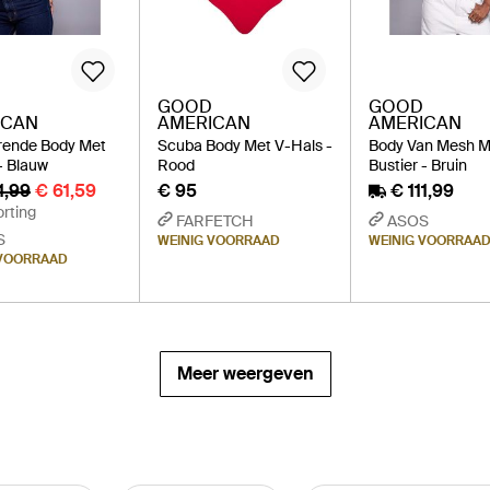
GOOD
GOOD
ICAN
AMERICAN
AMERICAN
rende Body Met
Scuba Body Met V-Hals -
Body Van Mesh M
- Blauw
Rood
Bustier - Bruin
1,99
€ 61,59
€ 95
€ 111,99
rting
FARFETCH
ASOS
S
WEINIG VOORRAAD
WEINIG VOORRAA
 VOORRAAD
Meer weergeven