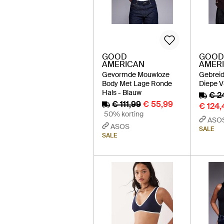
GOOD
GOOD
AMERICAN
AMER
Gevormde Mouwloze
Gebreid
Body Met Lage Ronde
Diepe V
Hals - Blauw
€ 2
€ 111,99
€ 55,99
€ 124,
50% korting
ASO
ASOS
SALE
SALE