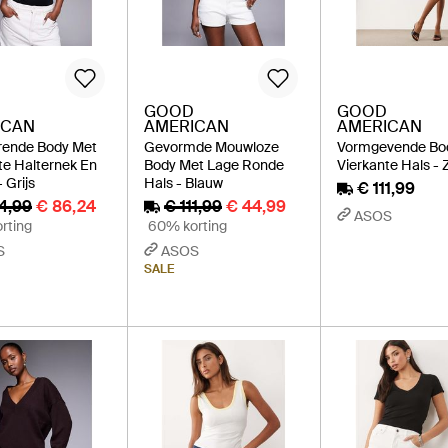
GOOD
GOOD
ICAN
AMERICAN
AMERICAN
rende Body Met
Gevormde Mouwloze
Vormgevende Bo
te Halternek En
Body Met Lage Ronde
Vierkante Hals - 
 Grijs
Hals - Blauw
€ 111,99
14,99
€ 86,24
€ 111,99
€ 44,99
ASOS
rting
60% korting
S
ASOS
SALE