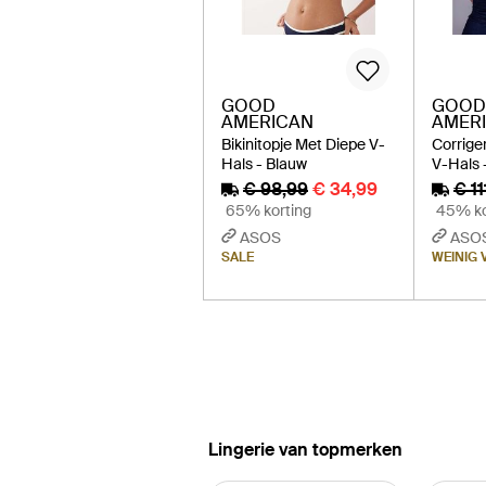
GOOD
GOOD
AMERICAN
AMER
Bikinitopje Met Diepe V-
Corrige
Hals - Blauw
V-Hals 
€ 98,99
€ 34,99
€ 11
65% korting
45% ko
ASOS
ASO
SALE
WEINIG
‪Lingerie‬ van topmerken