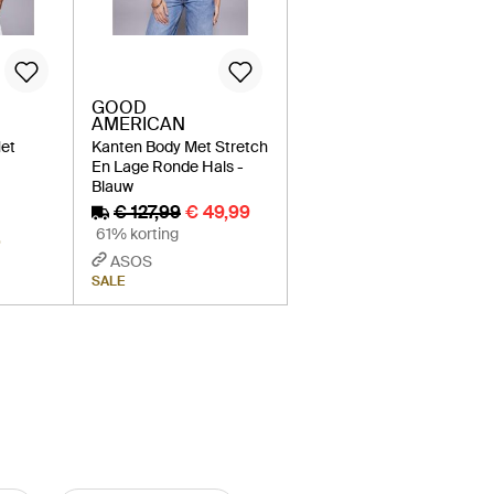
GOOD
AMERICAN
et
Kanten Body Met Stretch
En Lage Ronde Hals -
Blauw
€ 127,99
€ 49,99
61% korting
D
ASOS
SALE