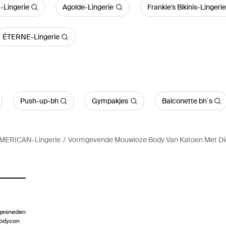
-Lingerie
Agolde-Lingerie
Frankie's Bikinis-Lingerie
ÉTERNE-Lingerie
Push-up-bh
Gympakjes
Balconette bh´s
ERICAN-Lingerie
Vormgevende Mouwloze Body Van Katoen Met Di
tgesneden
Bodycon