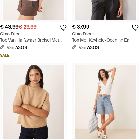
€ 43,99
€ 29,99
€ 37,99
Gina Tricot
Gina Tricot
Top Van Halfzwaar Breisel Met
Top Met Keyhole-Opening En
Korte Mouwen En Ronde Hals -
Korte Mouwen - Zwart
Van
ASOS
Van
ASOS
Wit
SALE