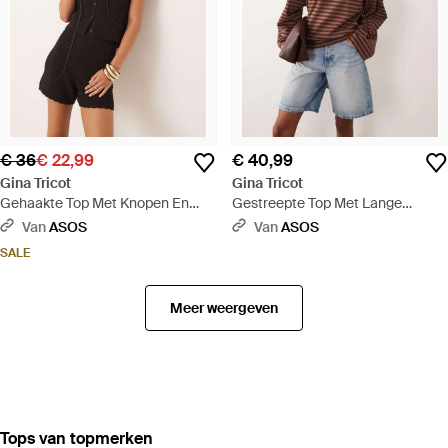
€ 36
€ 22,99
€ 40,99
Gina Tricot
Gina Tricot
Gehaakte Top Met Knopen En
Gestreepte Top Met Lange
Korte Mouwen - Zwart
Mouwen - Bruin
Van
ASOS
Van
ASOS
SALE
Meer weergeven
‪Tops‬ van topmerken