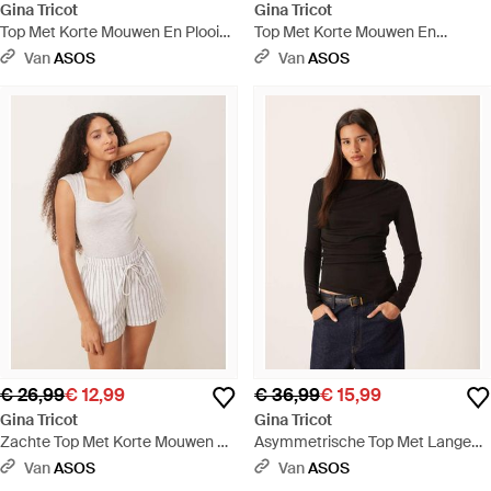
Gina Tricot
Gina Tricot
Top Met Korte Mouwen En Plooien
Top Met Korte Mouwen En
- Rood
Trekkoord Voor Loungekleding -
Van
ASOS
Van
ASOS
Blauw
€ 26,99
€ 12,99
€ 36,99
€ 15,99
Gina Tricot
Gina Tricot
Zachte Top Met Korte Mouwen En
Asymmetrische Top Met Lange
Lage Ronde Hals - Grijs
Mouwen - Zwart
Van
ASOS
Van
ASOS