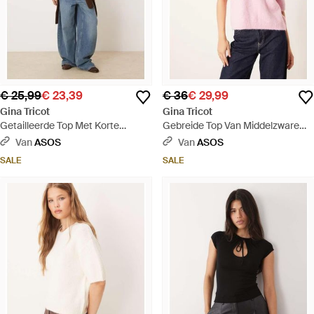
€ 25,99
€ 23,39
€ 36
€ 29,99
Gina Tricot
Gina Tricot
Getailleerde Top Met Korte
Gebreide Top Van Middelzware
Mouwen - Wit
Stof Met Korte Mouwen En Ronde
Van
ASOS
Van
ASOS
Hals - Roze
SALE
SALE