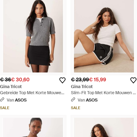
€ 36
€ 30,60
€ 23,99
€ 15,99
Gina Tricot
Gina Tricot
Gebreide Top Met Korte Mouwen
Slim-Fit Top Met Korte Mouwen -
En Kraagje - Grijs
Naturel
Van
ASOS
Van
ASOS
SALE
SALE