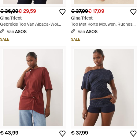
€ 36,99
€ 29,59
€ 37,99
€ 17,09
Gina Tricot
Gina Tricot
Gebreide Top Van Alpaca-Wol
Top Met Korte Mouwen, Ruches
Met Korte Mouwen En Opstaande
En V-Hals - Wit
Van
ASOS
Van
ASOS
Boord - Naturel
SALE
SALE
€ 43,99
€ 37,99