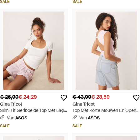
SALE
SALE
€ 26,99
€ 24,29
€ 43,99
€ 28,59
Gina Tricot
Gina Tricot
Slim-Fit Geribbelde Top Met Lage
Top Met Korte Mouwen En Open
Ronde Hals En Korte Mouwen -
Achterkant - Grijs
Van
ASOS
Van
ASOS
Roze
SALE
SALE