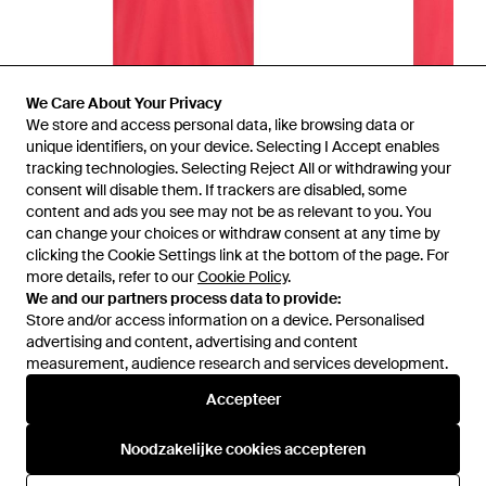
We Care About Your Privacy
We store and access personal data, like browsing data or
unique identifiers, on your device. Selecting I Accept enables
tracking technologies. Selecting Reject All or withdrawing your
consent will disable them. If trackers are disabled, some
1
/
2
content and ads you see may not be as relevant to you. You
can change your choices or withdraw consent at any time by
clicking the Cookie Settings link at the bottom of the page. For
Eerder verkocht bij:
Secret Sales
,
To Be Dressed
,
V&D
more details, refer to our
Cookie Policy
.
We and our partners process data to provide:
Store and/or access information on a device. Personalised
advertising and content, advertising and content
measurement, audience research and services development.
Accepteer
Noodzakelijke cookies accepteren
Hulp en informatie