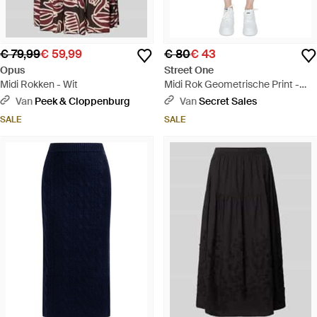
€ 79,99
€ 59,99
€ 80
€ 43
Opus
Street One
Midi Rokken - Wit
Midi Rok Geometrische Print -
Blauw
Van
Peek & Cloppenburg
Van
Secret Sales
SALE
SALE