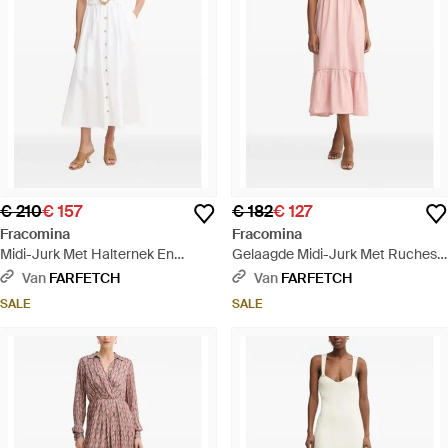
€ 210
€ 157
€ 182
€ 127
Fracomina
Fracomina
Midi-Jurk Met Halternek En
Gelaagde Midi-Jurk Met Ruches -
Ceintuur - Wit
Roze
Van
FARFETCH
Van
FARFETCH
SALE
SALE