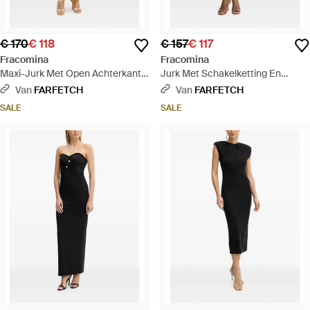
€ 170
€ 118
€ 157
€ 117
Fracomina
Fracomina
Maxi-Jurk Met Open Achterkant
Jurk Met Schakelketting En
En Diepe Hals - Geel
Uitgesneden Details - Wit
Van
FARFETCH
Van
FARFETCH
SALE
SALE