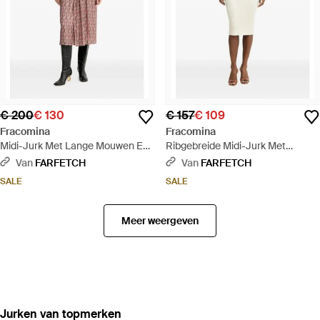
€ 200
€ 130
€ 157
€ 109
Fracomina
Fracomina
Midi-Jurk Met Lange Mouwen En
Ribgebreide Midi-Jurk Met
Patroon - Roze
Sweetheart-Hals - Wit
Van
FARFETCH
Van
FARFETCH
SALE
SALE
Meer weergeven
‪Jurken‬ van topmerken