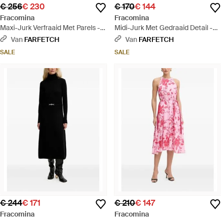
€ 256
€ 230
€ 170
€ 144
Fracomina
Fracomina
Maxi-Jurk Verfraaid Met Parels -
Midi-Jurk Met Gedraaid Detail -
Zwart
Zwart
Van
FARFETCH
Van
FARFETCH
SALE
SALE
€ 244
€ 171
€ 210
€ 147
Fracomina
Fracomina