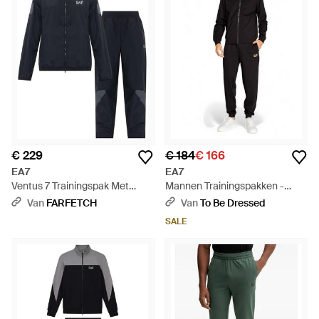
€ 229
€ 184
€ 166
EA7
EA7
Ventus 7 Trainingspak Met
Mannen Trainingspakken -
Capuchon - Blauw
Zwart
Van
FARFETCH
Van
To Be Dressed
SALE