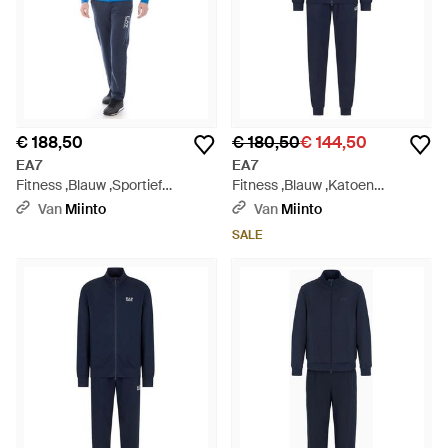
€ 188,50
€ 180,50
€ 144,50
EA7
EA7
Fitness ,Blauw ,Sportief
Fitness ,Blauw ,Katoen
Trainingspak Voor Actieve
Dynamische Sportieve
Van
Miinto
Van
Miinto
Levensstijl - Blauw
Trainingspak Set - Blauw
SALE