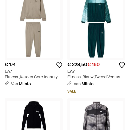
€ 174
€ 228,50
€ 160
EA7
EA7
Fitness ,Katoen Core Identity
Fitness ,Blauw ,Tweed Ventus
Trainingspak - Naturel
Tracksuit - Groen
Van
Miinto
Van
Miinto
SALE