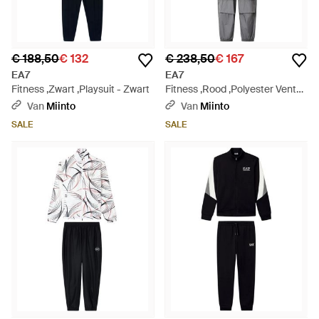
€ 188,50
€ 132
€ 238,50
€ 167
EA7
EA7
Fitness ,Zwart ,Playsuit - Zwart
Fitness ,Rood ,Polyester Ventus
7 Trainingspak - Rood
Van
Miinto
Van
Miinto
SALE
SALE