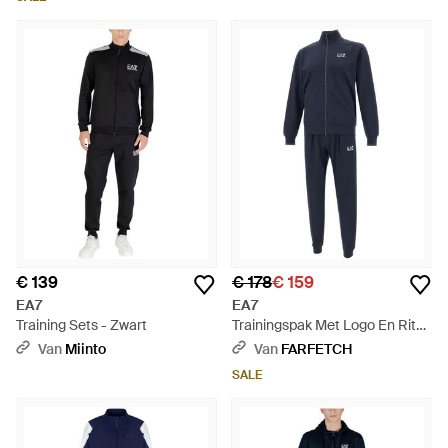
€ 139
€ 178
€ 159
EA7
EA7
Training Sets - Zwart
Trainingspak Met Logo En Rits -
Blauw
Van
Miinto
Van
FARFETCH
SALE