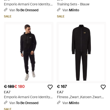
Emporio Armani Core Identity
Training Sets - Blauw
Trainingspak Met Volledige Rits
Van
To Be Dressed
Van
Miinto
- Blauw
SALE
SALE
€ 189
€ 180
€ 167
EA7
EA7
Emporio Armani Core Identity
Fitness ,Zwart ,Katoen Zwart
Trainingspak Met Rits - Zwart
Trainingspak Minimalistisch
Van
To Be Dressed
Van
Miinto
Ontwerp - Zwart
SALE