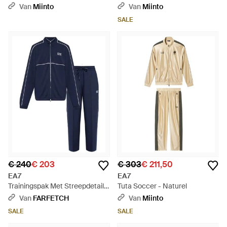
Trainingspak - Blauw
Visibility Tracksuit - Zwart
Van
Miinto
Van
Miinto
SALE
€ 240
€ 203
€ 303
€ 211,50
EA7
EA7
Trainingspak Met Streepdetail -
Tuta Soccer - Naturel
Blauw
Van
FARFETCH
Van
Miinto
SALE
SALE