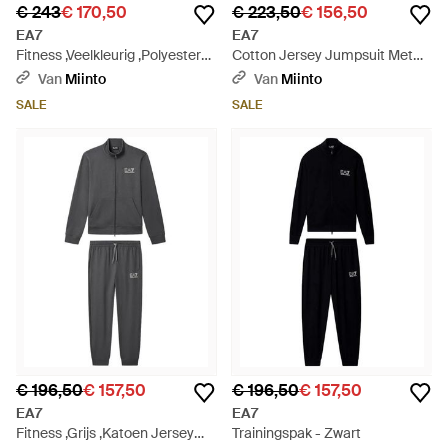
€ 243
€ 170,50
€ 223,50
€ 156,50
EA7
EA7
Fitness ,Veelkleurig ,Polyester
Cotton Jersey Jumpsuit Met
Performance Technical Fabric
Ribdetails - Zwart
Van
Miinto
Van
Miinto
Suit - Wit
SALE
SALE
€ 196,50
€ 157,50
€ 196,50
€ 157,50
EA7
EA7
Fitness ,Grijs ,Katoen Jersey
Trainingspak - Zwart