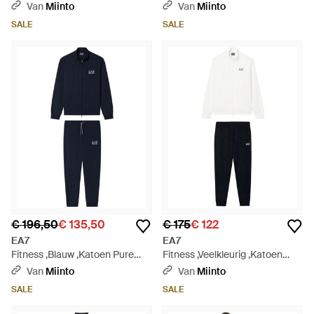
Trainingspak - Zwart
Van
Miinto
Van
Miinto
SALE
SALE
€ 196,50
€ 135,50
€ 175
€ 122
EA7
EA7
Fitness ,Blauw ,Katoen Pure
Fitness ,Veelkleurig ,Katoen
Cotton Trainingspak - Blauw
Core Identity Trainingspak - Wit
Van
Miinto
Van
Miinto
SALE
SALE