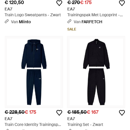
€ 120,50
€ 270
€ 175
EA7
EA7
Train Logo Sweatpants - Zwart
Trainingspak Met Logoprint -
Blauw
Van
Miinto
Van
FARFETCH
SALE
€ 228,50
€ 175
€ 185,50
€ 167
EA7
EA7
Train Core Identity Trainingspak
Training Set - Zwart