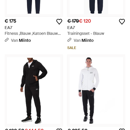
€ 175
€ 179
€ 120
EA7
EA7
Fitness ,Blauw ,Katoen Blauw
Trainingsset - Blauw
Sportief Katoenen Trainingspak
Van
Miinto
Van
Miinto
- Blauw
SALE