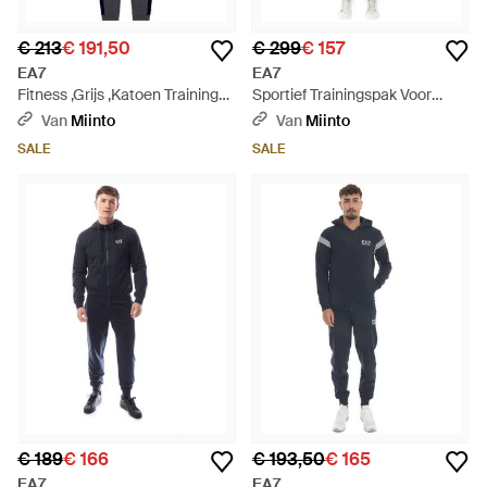
€ 213
€ 191,50
€ 299
€ 157
EA7
EA7
Fitness ,Grijs ,Katoen Training
Sportief Trainingspak Voor
Sets - Blauw
Mannen - Groen
Van
Miinto
Van
Miinto
SALE
SALE
€ 189
€ 166
€ 193,50
€ 165
EA7
EA7