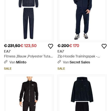
€ 231,50
€ 123,50
€ 200
€ 170
EA7
EA7
Fitness ,Blauw ,Polyester Tuta
Zip Hoodie Trainingspak -
Sportiva - Blauw
Blauw
Van
Miinto
Van
Secret Sales
SALE
SALE