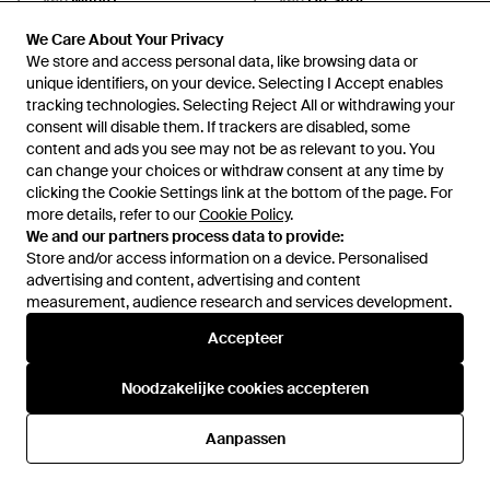
SALE
We Care About Your Privacy
We Care About Your Privacy
We store and access personal data, like browsing data or
We store and access personal data, like browsing data or
unique identifiers, on your device. Selecting I Accept enables
unique identifiers, on your device. Selecting I Accept enables
tracking technologies. Selecting Reject All or withdrawing your
tracking technologies. Selecting Reject All or withdrawing your
consent will disable them. If trackers are disabled, some
consent will disable them. If trackers are disabled, some
content and ads you see may not be as relevant to you. You
content and ads you see may not be as relevant to you. You
can change your choices or withdraw consent at any time by
can change your choices or withdraw consent at any time by
clicking the Cookie Settings link at the bottom of the page. For
clicking the Cookie Settings link at the bottom of the page. For
more details, refer to our
more details, refer to our
Cookie Policy
Cookie Policy
.
.
We and our partners process data to provide:
We and our partners process data to provide:
Store and/or access information on a device. Personalised
Store and/or access information on a device. Personalised
advertising and content, advertising and content
advertising and content, advertising and content
measurement, audience research and services development.
measurement, audience research and services development.
€ 182,50
Accepteer
Accepteer
€ 172
EA7
EA7
Fitness ,Blauw ,Katoen Cotton
Fitness ,Zwart ,Katoen Stijlvolle
Noodzakelijke cookies accepteren
Noodzakelijke cookies accepteren
Sporty Trainingspak Met
Trainingspak Set - Zwart
Van
Miinto
Van
Miinto
Capuchon En Joggingbroek -
Aanpassen
Aanpassen
Blauw