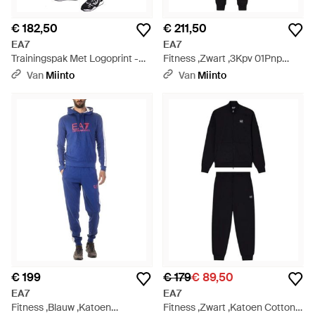
€ 182,50
€ 211,50
EA7
EA7
Trainingspak Met Logoprint -
Fitness ,Zwart ,3Kpv 01Pnp
Blauw
5Znero - Zwart
Van
Miinto
Van
Miinto
€ 199
€ 179
€ 89,50
EA7
EA7
Fitness ,Blauw ,Katoen
Fitness ,Zwart ,Katoen Cotton