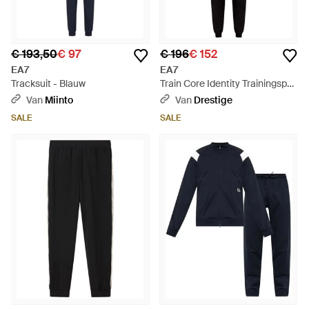
€ 193,50
€ 97
€ 196
€ 152
EA7
EA7
Tracksuit - Blauw
Train Core Identity Trainingspak
Fz - Zwart
Van
Miinto
Van
Drestige
SALE
SALE