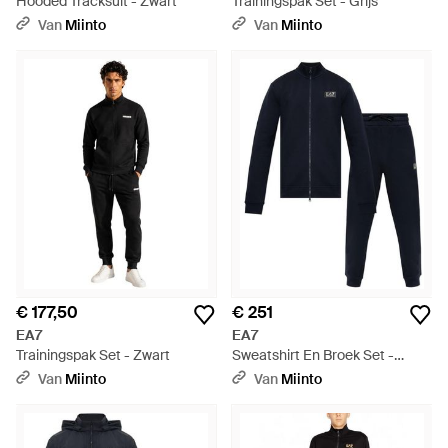
Hooded Tracksuit - Zwart
Trainingspak Set - Grijs
Van
Miinto
Van
Miinto
€ 177,50
€ 251
EA7
EA7
Trainingspak Set - Zwart
Sweatshirt En Broek Set -
Blauw
Van
Miinto
Van
Miinto