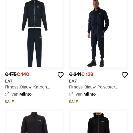
€ 175
€ 140
€ 241
€ 128
EA7
EA7
Fitness ,Blauw ,Katoen
Fitness ,Blauw ,Polyester
Trainingspak - Blauw
Technical Fabric Core Identity
Van
Miinto
Van
Miinto
Tracksuit Fz - Blauw
SALE
SALE