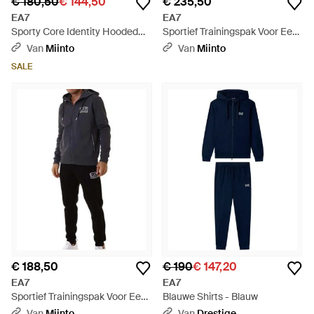
€ 180,50
€ 144,50
€ 235,50
EA7
EA7
Sporty Core Identity Hooded
Sportief Trainingspak Voor Een
Jogger Pak - Zwart
Actieve Levensstijl - Wit
Van
Miinto
Van
Miinto
SALE
€ 188,50
€ 190
€ 147,20
EA7
EA7
Sportief Trainingspak Voor Een
Blauwe Shirts - Blauw
Actieve Levensstijl - Zwart
Van
Miinto
Van
Drestige