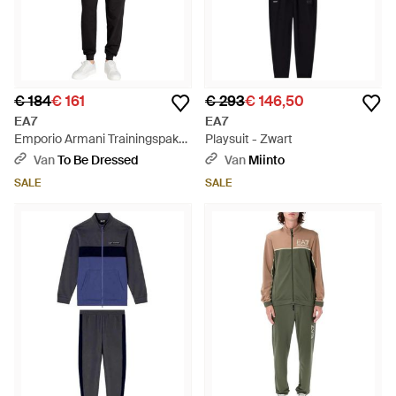
€ 184
€ 161
€ 293
€ 146,50
EA7
EA7
Emporio Armani Trainingspak
Playsuit - Zwart
Zwart - Zwart
Van
To Be Dressed
Van
Miinto
SALE
SALE