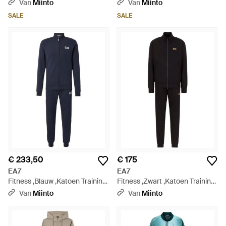
- Blauw
Van
Miinto
Van
Miinto
SALE
SALE
€ 233,50
€ 175
EA7
EA7
Fitness ,Blauw ,Katoen Training
Fitness ,Zwart ,Katoen Training
Sets - Blauw
Sets - Zwart
Van
Miinto
Van
Miinto