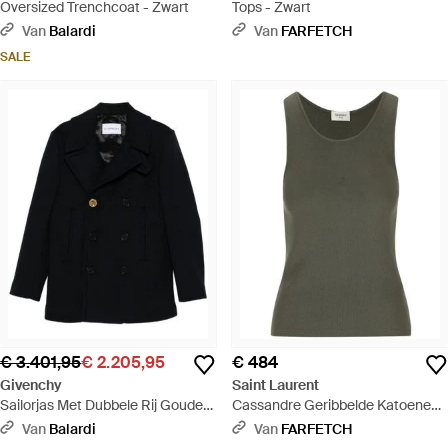
Oversized Trenchcoat - Zwart
Tops - Zwart
Van
Balardi
Van
FARFETCH
SALE
€ 3.401,95
€ 2.205,95
€ 484
Givenchy
Saint Laurent
Sailorjas Met Dubbele Rij Gouden
Cassandre Geribbelde Katoenen
Knopen - Zwart
Jersey Tanktop - Groen
Van
Balardi
Van
FARFETCH