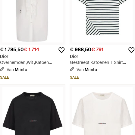
€ 1.785,50
€ 1.714
€ 988,50
€ 791
Dior
Dior
Overhemden ,Wit ,Katoen
Gestreept Katoenen T-Shirt
Katoenen Overhemd Met
Gemaakt - Meerkleurig
Van
Miinto
Van
Miinto
Afneembaar Detail - Wit
SALE
SALE