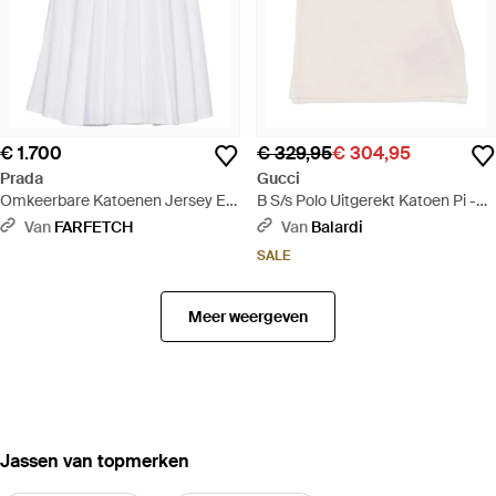
€ 1.700
€ 329,95
€ 304,95
Prada
Gucci
Omkeerbare Katoenen Jersey En
B S/s Polo Uitgerekt Katoen Pi -
Re-Nylon Rok - Wit
Wit
Van
FARFETCH
Van
Balardi
SALE
Meer weergeven
‪Jassen‬ van topmerken