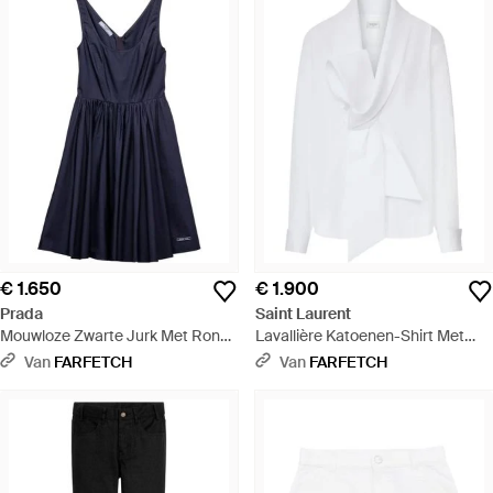
€ 1.650
€ 1.900
Prada
Saint Laurent
Mouwloze Zwarte Jurk Met Ronde
Lavallière Katoenen-Shirt Met
Hals - Blauw
Strikdetail - Wit
Van
FARFETCH
Van
FARFETCH