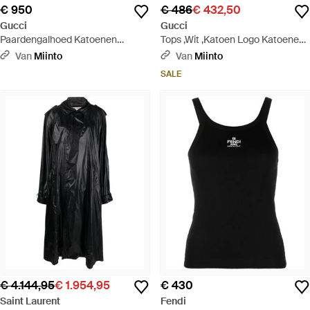
€ 950
€ 486
€ 432,50
Gucci
Gucci
Paardengalhoed Katoenen
Tops ,Wit ,Katoen Logo Katoenen
Overhemd - Wit
T-Shirt - Wit
Van
Miinto
Van
Miinto
SALE
€ 4.144,95
€ 1.954,95
€ 430
Saint Laurent
Fendi