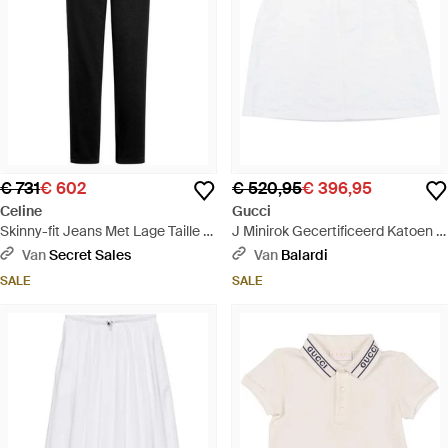
€ 731
€ 602
€ 520,95
€ 396,95
Celine
Gucci
Skinny-fit Jeans Met Lage Taille -
J Minirok Gecertificeerd Katoen -
Zwart
Wit
Van
Secret Sales
Van
Balardi
SALE
SALE