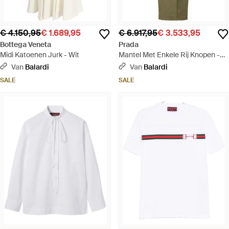
€ 4.150,95
€ 1.689,95
€ 6.917,95
€ 3.533,95
Bottega Veneta
Prada
Midi Katoenen Jurk - Wit
Mantel Met Enkele Rij Knopen -
Groen
Van
Balardi
Van
Balardi
SALE
SALE