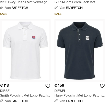
1993 D-Vyl Jeans Met Vervaagd
L-Krill-Dnm Leren Jack Met
Effect - Blauw
Vlakken - Bruin
Van
FARFETCH
Van
FARFETCH
SALE
SALE
€ 113
€ 159
DIESEL
DIESEL
Smith Poloshirt Met Logo-Patch
Harry Poloshirt Met Logo-Patch -
En Korte Mouwen - Wit
Blauw
Van
FARFETCH
Van
FARFETCH