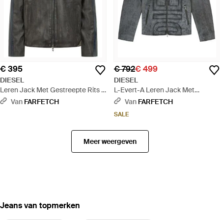
€ 395
€ 792
€ 499
DIESEL
DIESEL
Leren Jack Met Gestreepte Rits -
L-Evert-A Leren Jack Met
Grijs
Logoprint - Grijs
Van
FARFETCH
Van
FARFETCH
SALE
Meer weergeven
‪Jeans‬ van topmerken