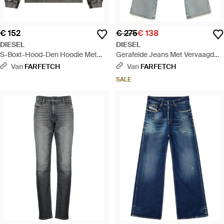
€ 152
€ 275
€ 138
DIESEL
DIESEL
S-Boxt-Hood-Den Hoodie Met
Gerafelde Jeans Met Vervaagd
Trekkoord En Ovalen Patch -
Effect - Blauw
Van
FARFETCH
Van
FARFETCH
Zwart
SALE