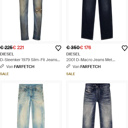
€ 225
€ 221
€ 350
€ 176
DIESEL
DIESEL
D-Sleenker 1979 Slim-Fit Jeans
2001 D-Macro Jeans Met
Met Vijf Zakken - Blauw
Geborduurde Patch - Blauw
Van
FARFETCH
Van
FARFETCH
SALE
SALE