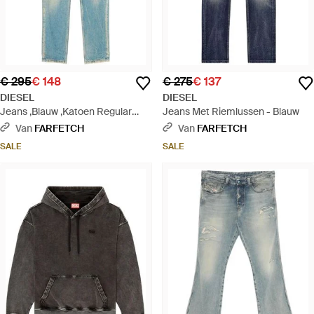
€ 295
€ 148
€ 275
€ 137
DIESEL
DIESEL
Jeans ,Blauw ,Katoen Regular
Jeans Met Riemlussen - Blauw
Jeans 2024 D-Macs 09N30 -
Van
FARFETCH
Van
FARFETCH
Blauw
SALE
SALE