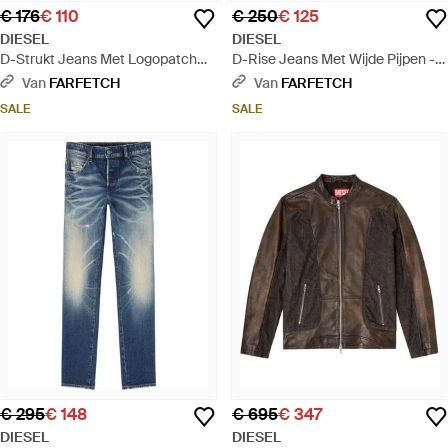
€ 176
€ 110
€ 250
€ 125
DIESEL
DIESEL
D-Strukt Jeans Met Logopatch
D-Rise Jeans Met Wijde Pijpen -
En Vijf Zakken - Grijs
Blauw
Van
FARFETCH
Van
FARFETCH
SALE
SALE
€ 295
€ 148
€ 695
€ 347
DIESEL
DIESEL