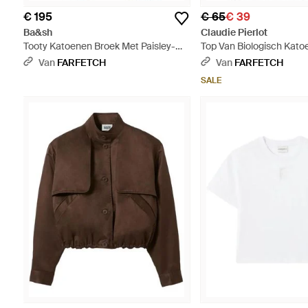
€ 195
€ 65
€ 39
Ba&sh
Claudie Pierlot
Tooty Katoenen Broek Met Paisley-
Top Van Biologisch Kato
Print - Naturel
Van
FARFETCH
Van
FARFETCH
SALE