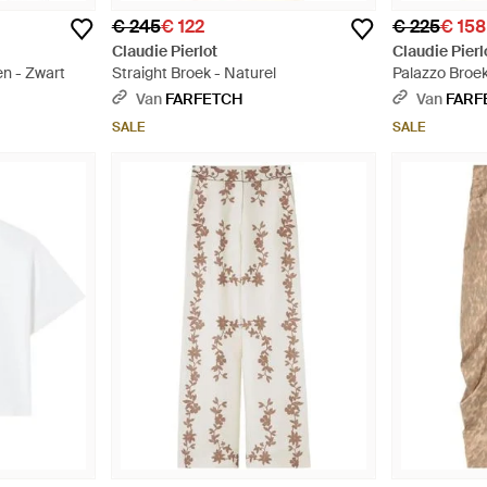
€ 245
€ 122
€ 225
€ 158
Claudie Pierlot
Claudie Pierl
en - Zwart
Straight Broek - Naturel
Palazzo Broe
Van
FARFETCH
Van
FARF
SALE
SALE