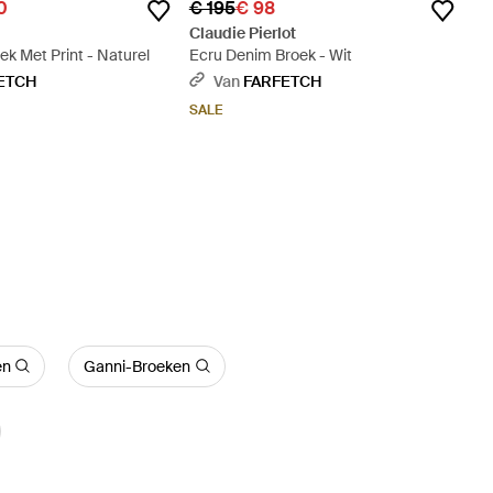
0
€ 195
€ 98
Claudie Pierlot
k Met Print - Naturel
Ecru Denim Broek - Wit
ETCH
Van
FARFETCH
SALE
en
Ganni-Broeken