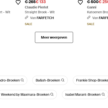
€ 265
€ 133
€ 500
€ 25
Claudie Pierlot
Ganni
t - Wit
Straight Broek - Wit
Katoenen Broe
Van
FARFETCH
Van
FARF
SALE
SALE
Meer weergeven
dro-Broeken
Ba&sh-Broeken
Frankie Shop-Broek
Weekend by Maxmara-Broeken
Isabel Marant-Broeken