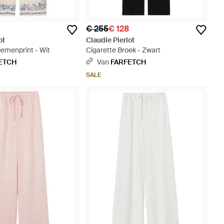
€ 255
€ 128
ot
Claudie Pierlot
oemenprint - Wit
Cigarette Broek - Zwart
ETCH
Van
FARFETCH
SALE