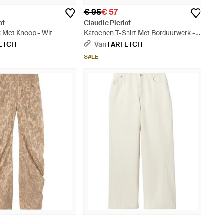
€ 95
€ 57
ot
Claudie Pierlot
k Met Knoop - Wit
Katoenen T-Shirt Met Borduurwerk -
Zwart
ETCH
Van
FARFETCH
SALE