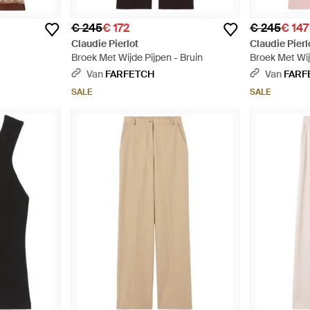
€ 245
€ 172
€ 245
€ 147
Claudie Pierlot
Claudie Pierl
Broek Met Wijde Pijpen - Bruin
Broek Met Wij
Roze
Van
FARFETCH
Van
FARF
SALE
SALE