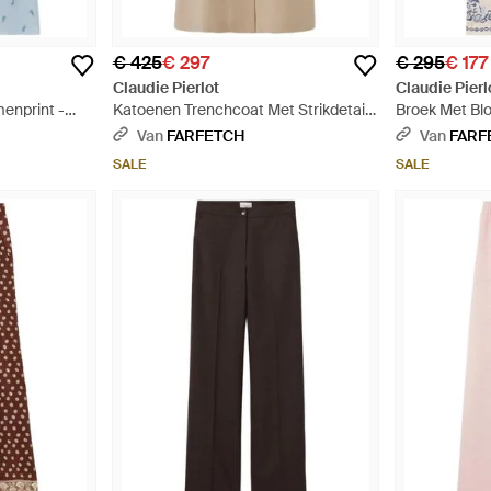
€ 425
€ 297
€ 295
€ 177
Claudie Pierlot
Claudie Pierl
enprint -
Katoenen Trenchcoat Met Strikdetail -
Broek Met Bl
Naturel
Van
FARFETCH
Van
FARF
SALE
SALE