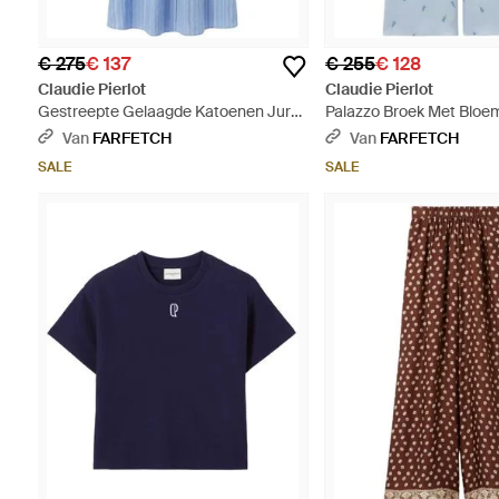
€ 275
€ 137
€ 255
€ 128
Claudie Pierlot
Claudie Pierlot
Gestreepte Gelaagde Katoenen Jurk
Palazzo Broek Met Bloem
- Blauw
Blauw
Van
FARFETCH
Van
FARFETCH
SALE
SALE