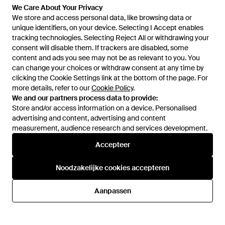
We Care About Your Privacy
We store and access personal data, like browsing data or
unique identifiers, on your device. Selecting I Accept enables
tracking technologies. Selecting Reject All or withdrawing your
consent will disable them. If trackers are disabled, some
1
/
3
content and ads you see may not be as relevant to you. You
can change your choices or withdraw consent at any time by
clicking the Cookie Settings link at the bottom of the page. For
Eerder verkocht bij:
FARFETCH
more details, refer to our
Cookie Policy
.
We and our partners process data to provide:
Store and/or access information on a device. Personalised
advertising and content, advertising and content
measurement, audience research and services development.
Accepteer
Noodzakelijke cookies accepteren
Hulp en informatie
Aanpassen