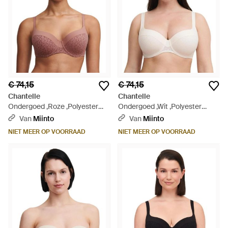
€ 74,15
€ 74,15
Chantelle
Chantelle
Ondergoed ,Roze ,Polyester
Ondergoed ,Wit ,Polyester
Norah T-Shirt Bh - Roze
Norah Bedekkende
Van
Miinto
Van
Miinto
Beugelbeha - Naturel
NIET MEER OP VOORRAAD
NIET MEER OP VOORRAAD