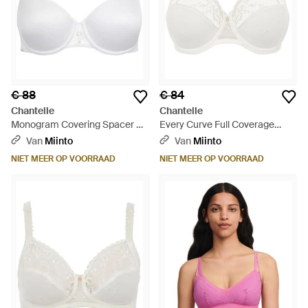
€ 88
€ 84
Chantelle
Chantelle
Monogram Covering Spacer Bh
Every Curve Full Coverage
- Wit
Unlined Bra - Wit
Van
Miinto
Van
Miinto
NIET MEER OP VOORRAAD
NIET MEER OP VOORRAAD