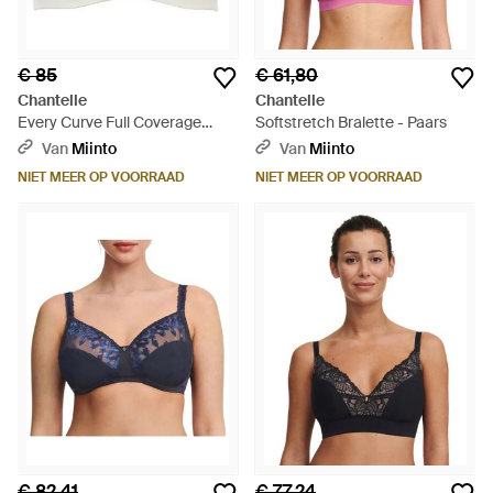
€ 85
€ 61,80
Chantelle
Chantelle
Every Curve Full Coverage
Softstretch Bralette - Paars
Wireless Bra - Wit
Van
Miinto
Van
Miinto
NIET MEER OP VOORRAAD
NIET MEER OP VOORRAAD
€ 82,41
€ 77,24