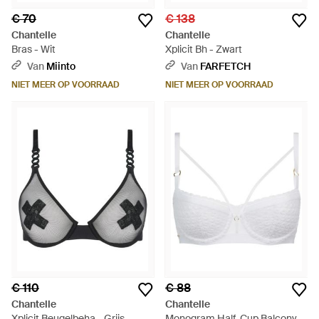
€ 70
€ 138
Chantelle
Chantelle
Bras - Wit
Xplicit Bh - Zwart
Van
Miinto
Van
FARFETCH
NIET MEER OP VOORRAAD
NIET MEER OP VOORRAAD
€ 110
€ 88
Chantelle
Chantelle
Xplicit Beugelbeha - Grijs
Monogram Half-Cup Balcony