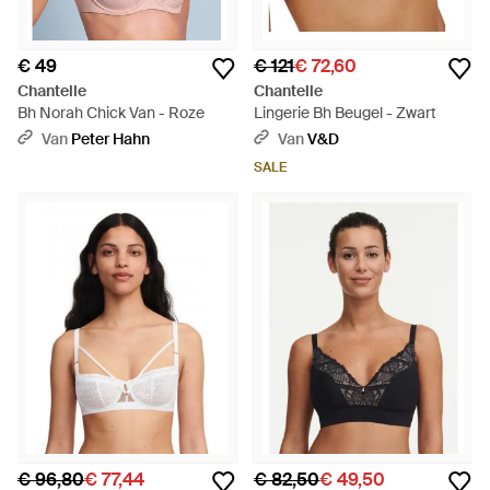
€ 49
€ 121
€ 72,60
Chantelle
Chantelle
Bh Norah Chick Van - Roze
Lingerie Bh Beugel - Zwart
Van
Peter Hahn
Van
V&D
SALE
€ 96,80
€ 77,44
€ 82,50
€ 49,50