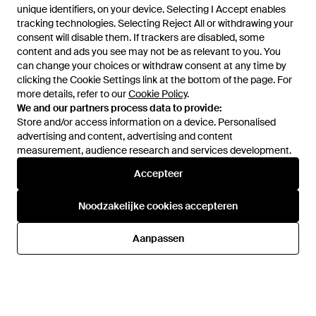
unique identifiers, on your device. Selecting I Accept enables
unique identifiers, on your device. Selecting I Accept enables
tracking technologies. Selecting Reject All or withdrawing your
tracking technologies. Selecting Reject All or withdrawing your
consent will disable them. If trackers are disabled, some
consent will disable them. If trackers are disabled, some
content and ads you see may not be as relevant to you. You
content and ads you see may not be as relevant to you. You
can change your choices or withdraw consent at any time by
can change your choices or withdraw consent at any time by
clicking the Cookie Settings link at the bottom of the page. For
clicking the Cookie Settings link at the bottom of the page. For
more details, refer to our
more details, refer to our
Cookie Policy
Cookie Policy
.
.
We and our partners process data to provide:
We and our partners process data to provide:
Store and/or access information on a device. Personalised
Store and/or access information on a device. Personalised
advertising and content, advertising and content
advertising and content, advertising and content
measurement, audience research and services development.
measurement, audience research and services development.
Accepteer
Accepteer
€ 88
€ 94,76
Chantelle
Chantelle
Noodzakelijke cookies accepteren
Noodzakelijke cookies accepteren
Monogram Covering Spacer Bh
Champs Elysees Full Coverage
- Zwart
Bh - Blauw
Van
Miinto
Van
Miinto
Aanpassen
Aanpassen
NIET MEER OP VOORRAAD
NIET MEER OP VOORRAAD