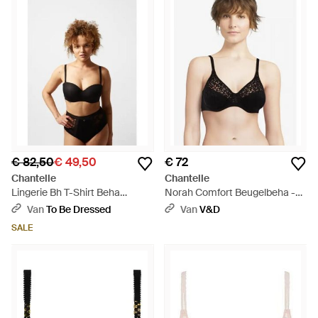
€ 82,50
€ 49,50
€ 72
Chantelle
Chantelle
Lingerie Bh T-Shirt Beha
Norah Comfort Beugelbeha -
Bandeau Beha - Zwart
Zwart
Van
To Be Dressed
Van
V&D
SALE