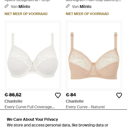
Beha - Wit
Van
Miinto
Van
Miinto
NIET MEER OP VOORRAAD
NIET MEER OP VOORRAAD
€ 86,52
€ 84
Chantelle
Chantelle
Every Curve Full Coverage
Every Curve - Naturel
Unlined Bh - Wit
Van
Miinto
Van
Miinto
We Care About Your Privacy
We Care About Your Privacy
NIET MEER OP VOORRAAD
NIET MEER OP VOORRAAD
We store and access personal data, like browsing data or
We store and access personal data, like browsing data or