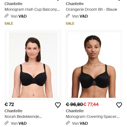
Chantelle
Chantelle
Monogram Half-Cup Balcony
Orangerie Droom Bh - Blauw
Bra - Wit
Van
V&D
Van
V&D
SALE
SALE
€ 72
€ 96,80
€ 77,44
Chantelle
Chantelle
Norah Bedekkende
Monogram Covering Spacer
Beugelbeha - Zwart
Bra - Zwart
Van
V&D
Van
V&D