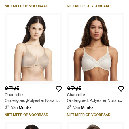
Voorgevormde Bh - Roze
NIET MEER OP VOORRAAD
NIET MEER OP VOORRAAD
€ 74,15
€ 74,15
Chantelle
Chantelle
Ondergoed ,Polyester Norah
Ondergoed ,Polyester Norah
Comfort Beugel Bh - Naturel
Voorgevormde Full Coverage
Van
Miinto
Van
Miinto
Bh - Naturel
NIET MEER OP VOORRAAD
NIET MEER OP VOORRAAD