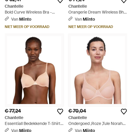
Chantelle
Chantelle
Bold Curve Wireless Bra -
Orangerie Dream Wireless Bh -
Blauw
Blauw
Van
Miinto
Van
Miinto
NIET MEER OP VOORRAAD
NIET MEER OP VOORRAAD
€ 77,24
€ 70,04
Chantelle
Chantelle
Essentiall Bedekkende T-Shirt
Ondergoed ,Roze ,Tule Norah
Bh - Bruin
Chic Bedekkende
Van
Miinto
Van
Miinto