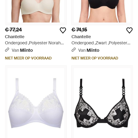
€ 77,24
€ 74,15
Chantelle
Chantelle
Ondergoed ,Polyester Norah
Ondergoed ,Zwart ,Polyester
Bandeau T-Shirt Bh - Groen
Norah Full Coverage T-Shirt Bh
Van
Miinto
Van
Miinto
- Zwart
NIET MEER OP VOORRAAD
NIET MEER OP VOORRAAD