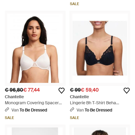
SALE
€ 96,80
€ 77,44
€ 99
€ 59,40
Chantelle
Chantelle
Monogram Covering Spacer
Lingerie Bh T-Shirt Beha
Bra - Wit
Uitgesneden - Blauw
Van
To Be Dressed
Van
To Be Dressed
SALE
SALE