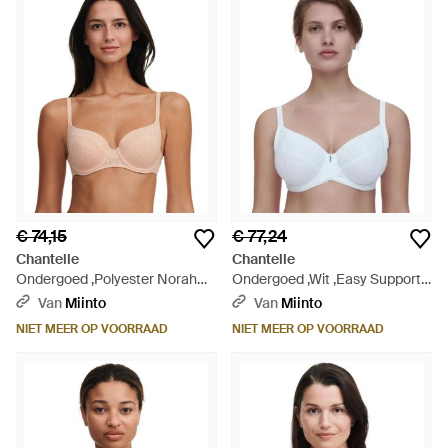
€ 74,15
€ 77,24
Chantelle
Chantelle
Ondergoed ,Polyester Norah
Ondergoed ,Wit ,Easy Support
Full Coverage T-Shirt Bra -
Full Coverage Unlined Bra - Wit
Van
Miinto
Van
Miinto
Groen
NIET MEER OP VOORRAAD
NIET MEER OP VOORRAAD