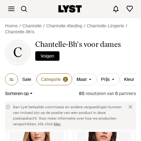
Home
Chantelle
Chantelle-Kleding
Chantelle-Lingerie
Chantelle-Bh's
Chantelle-Bh's voor dames
C
Volgen
Sale
Categorie
Maat
Prijs
Kleur
3
Sorteren op
85
resultaten
van
5
partners
Aan Lyst betaalde commissie en andere vergoedingen kunnen
van invloed zijn op de positie van een product in deze
zoekopdracht. Voor meer informatie over hoe we producten
rangschikken, klik click
hier
.