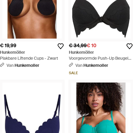
€ 19,99
€ 34,99
€ 10
Hunkemöller
Hunkemöller
Plakbare Liftende Cups - Zwart
Voorgevormde Push-Up Beugel
Bikinitop Scallop Cup A - Zwart
Van
Hunkemoller
Van
Hunkemoller
SALE