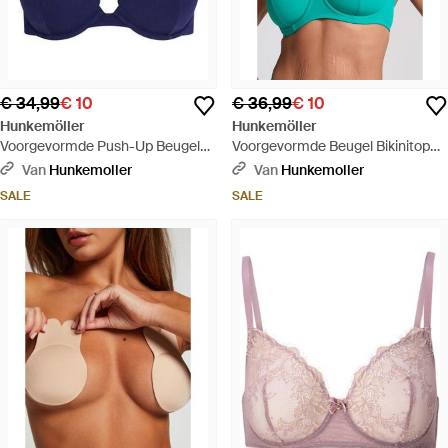
€ 34,99
€ 10
€ 36,99
€ 10
Hunkemöller
Hunkemöller
Voorgevormde Push-Up Beugel
Voorgevormde Beugel Bikinitop
Bikinitop Scallop Cup A - Blauw
Scallop Cup E - Groen
Van
Hunkemoller
Van
Hunkemoller
SALE
SALE