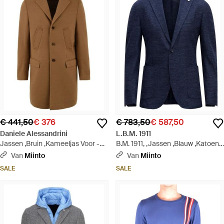
€ 441,50
€ 376
€ 783,50
€ 587,50
Daniele Alessandrini
L.B.M. 1911
Jassen ,Bruin ,Kameeljas Voor -
B.M. 1911, ,Jassen ,Blauw ,Katoen
Bruin
Blauwe Regular Fit Americana
Van
Miinto
Van
Miinto
Jack - Blauw
SALE
SALE