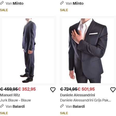
Jassen Vesten - Zwart
Van
Miinto
Van
Miinto
SALE
SALE
€ 459,95
€ 352,95
€ 724,95
€ 501,95
Manuel Ritz
Daniele Alessandrini
Jurk Blauw - Blauw
Daniele Alessandrini Grijs Pak
Blauw - Blauw
Van
Balardi
Van
Balardi
SALE
SALE