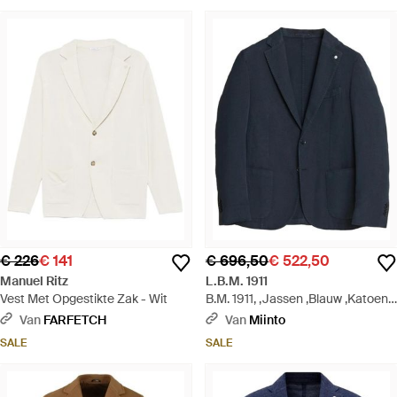
€ 226
€ 141
€ 696,50
€ 522,50
Manuel Ritz
L.B.M. 1911
Vest Met Opgestikte Zak - Wit
B.M. 1911, ,Jassen ,Blauw ,Katoen
Jassen - Blauw
Van
FARFETCH
Van
Miinto
SALE
SALE