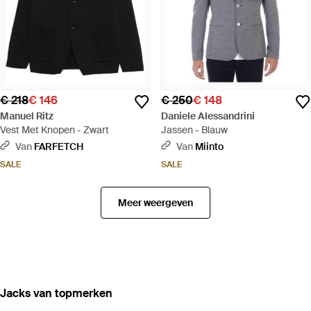
€ 218
€ 146
€ 250
€ 148
Manuel Ritz
Daniele Alessandrini
Vest Met Knopen - Zwart
Jassen - Blauw
Van
FARFETCH
Van
Miinto
SALE
SALE
Meer weergeven
‪Jacks‬ van topmerken