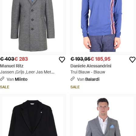
€ 403
€ 283
€ 193,95
€ 185,95
Manuel Ritz
Daniele Alessandrini
Jassen ,Grijs ,Leer Jas Met
Trui Blauw - Blauw
Afneembare Capuchon En Vest -
Van
Miinto
Van
Balardi
Grijs
SALE
SALE