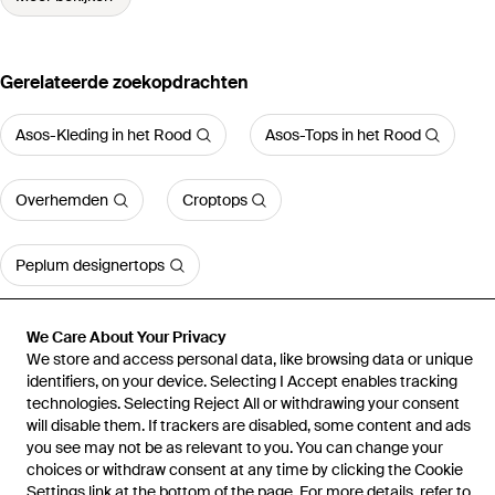
Gerelateerde zoekopdrachten
Asos-Kleding in het Rood
Asos-Tops in het Rood
Overhemden
Croptops
Peplum designertops
Meer bekijken
We Care About Your Privacy
We store and access personal data, like browsing data or unique
identifiers, on your device. Selecting I Accept enables tracking
technologies. Selecting Reject All or withdrawing your consent
will disable them. If trackers are disabled, some content and ads
you see may not be as relevant to you. You can change your
Home
Tops voor dames
ASOS-Tops
Top Van Polyamide Met
choices or withdraw consent at any time by clicking the Cookie
Lage Ronde Hals En Korte Mouwen
Settings link at the bottom of the page. For more details, refer to