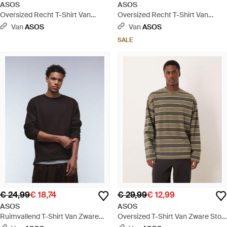
ASOS
ASOS
Oversized Recht T-Shirt Van
Oversized Recht T-Shirt Van
Zware Stof Met Geborduurde
Zware Stof Met Lange Mouwen
Van
ASOS
Van
ASOS
Mouwen En Zak - Wit
En Henley-Hals - Rood
SALE
€ 24,99
€ 18,74
€ 29,99
€ 12,99
ASOS
ASOS
Ruimvallend T-Shirt Van Zware
Oversized T-Shirt Van Zware Stof
Stof Met Lange Mouwen En
Met Lange Mouwen En Strepen -