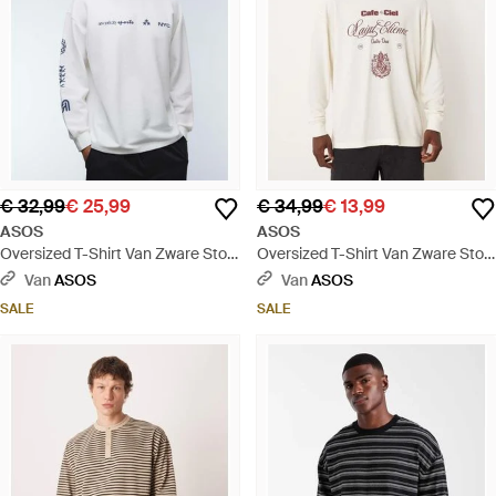
€ 32,99
€ 25,99
€ 34,99
€ 13,99
ASOS
ASOS
Oversized T-Shirt Van Zware Stof
Oversized T-Shirt Van Zware Stof
Met Lange Mouwen, Grafische
Met Lange Mouwen, Tekstprint En
Van
ASOS
Van
ASOS
Street-Print En Wafelstructuur -
Wafelstructuur - Naturel
SALE
SALE
Wit