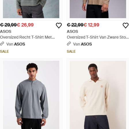
€ 29,99
€ 26,99
€ 22,99
€ 12,99
ASOS
ASOS
Oversized Recht T-Shirt Met
Oversized T-Shirt Van Zware Stof
Lange Mouwen Van Zware Stof En
Met Lange Mouwen En Boorden -
Van
ASOS
Van
ASOS
Zak - Grijs
Grijs
SALE
SALE