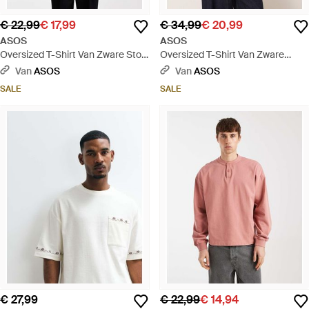
€ 22,99
€ 17,99
€ 34,99
€ 20,99
ASOS
ASOS
Oversized T-Shirt Van Zware Stof
Oversized T-Shirt Van Zware
Met Lange Mouwen En Henley-
Wafelstof Met Lange Mouwen En
Van
ASOS
Van
ASOS
Hals - Grijs
Geborduurde Smiley - Naturel
SALE
SALE
€ 27,99
€ 22,99
€ 14,94