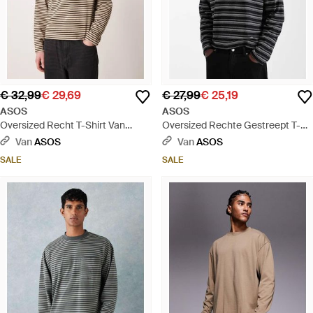
€ 32,99
€ 29,69
€ 27,99
€ 25,19
ASOS
ASOS
Oversized Recht T-Shirt Van
Oversized Rechte Gestreept T-
Zware Stof Met Lange Mouwen
Shirt Van Zware Stof Met Lange
Van
ASOS
Van
ASOS
En Henley-Hals - Naturel
Mouwen En Textuur - Zwart
SALE
SALE