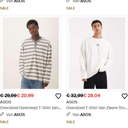
Van
ASOS
Van
ASOS
Wafelstructuur - Zwart
Groen
SALE
SALE
€ 29,99
€ 20,99
€ 32,99
€ 28,04
ASOS
ASOS
Oversized Gestreept T-Shirt Van
Oversized T-Shirt Van Zware Stof
Zware Stof Met Lange Mouwen
Met Lange Mouwen, Bedrukt
Van
ASOS
Van
ASOS
En Henley-Hals - Naturel
Embleem Op De Borst En
SALE
SALE
Gestikte Details - Wit