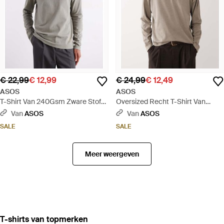
€ 22,99
€ 12,99
€ 24,99
€ 12,49
ASOS
ASOS
T-Shirt Van 240Gsm Zware Stof
Oversized Recht T-Shirt Van
Met Lange Mouwen En Printdetail
Zware Stof Met Lange Mouwen -
Van
ASOS
Van
ASOS
- Grijs
Naturel
SALE
SALE
Meer weergeven
‪T-shirts‬ van topmerken