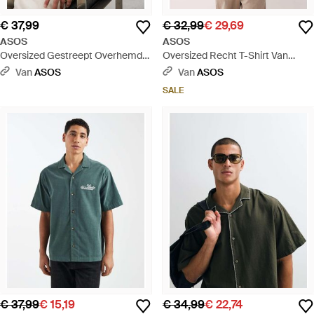
€ 37,99
€ 32,99
€ 29,69
ASOS
ASOS
Oversized Gestreept Overhemd
Oversized Recht T-Shirt Van
Van Keperstof Met Borduursel Op
Zware Stof Met Borduursel Op De
Van
ASOS
Van
ASOS
De Borst - Groen
Borst En Donkere Strepen - Blauw
SALE
€ 37,99
€ 15,19
€ 34,99
€ 22,74