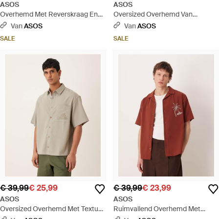
ASOS
ASOS
Overhemd Met Reverskraag En
Oversized Overhemd Van
Borduursel Op De Borst - Groen
Linnenmix Met Reverskraag En
Van
ASOS
Van
ASOS
Borduursel - Groen
SALE
SALE
€ 39,99
€ 25,99
€ 39,99
€ 23,99
ASOS
ASOS
Oversized Overhemd Met Textuur
Ruimvallend Overhemd Met
En Borduursel Op De Borst -
Textuur, Reverskraag En