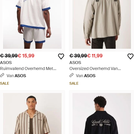
€ 39,99
€ 15,99
€ 39,99
€ 11,99
ASOS
ASOS
Ruimvallend Overhemd Met
Oversized Overhemd Van
Reverskraag En Borduursel Op De
Keperstof Met Kraagje En
Van
ASOS
Van
ASOS
Borst En Rug - Wit
Borduursel Op De Rug - Naturel
SALE
SALE