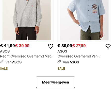
€ 44,99
€ 39,99
€ 39,99
€ 27,99
ASOS
ASOS
Recht Oversized Overhemd Met
Oversized Overhemd Van
Ruitmotief En Borduursel Op De
Dubbele Stof Met Borduursel Op
Van
ASOS
Van
ASOS
Borst - Grijs
De Borst - Blauw
SALE
SALE
Meer weergeven