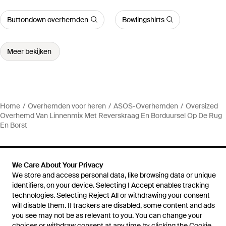
Buttondown overhemden
Bowlingshirts
Meer bekijken
Home
Overhemden voor heren
ASOS-Overhemden
Oversized
Overhemd Van Linnenmix Met Reverskraag En Borduursel Op De Rug
En Borst
We Care About Your Privacy
We store and access personal data, like browsing data or unique
Hulp en informatie
identifiers, on your device. Selecting I Accept enables tracking
technologies. Selecting Reject All or withdrawing your consent
will disable them. If trackers are disabled, some content and ads
you see may not be as relevant to you. You can change your
choices or withdraw consent at any time by clicking the Cookie