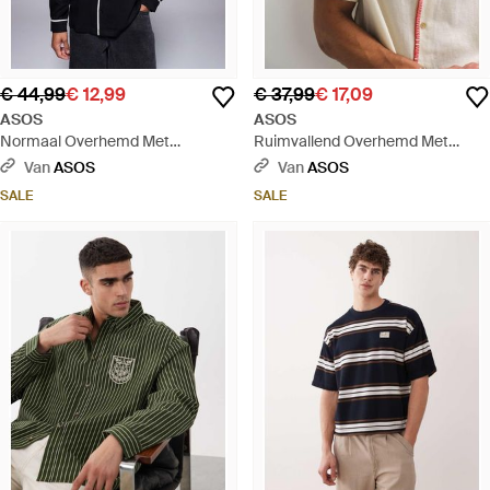
€ 44,99
€ 12,99
€ 37,99
€ 17,09
ASOS
ASOS
Normaal Overhemd Met
Ruimvallend Overhemd Met
Reverskraag, Biezen En
Reverskraag En Borduursels Op
Van
ASOS
Van
ASOS
Borduursel Op De Borst - Blauw
De Borst En Langs De Randen -
SALE
SALE
Naturel