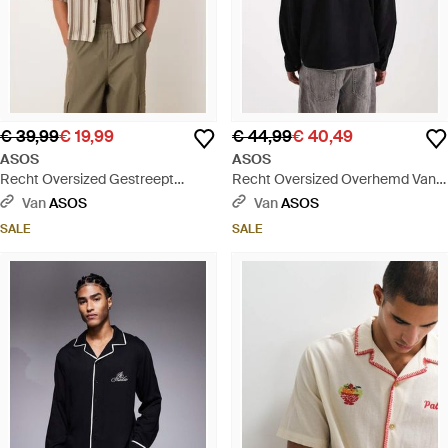
€ 39,99
€ 19,99
€ 44,99
€ 40,49
ASOS
ASOS
Recht Oversized Gestreept
Recht Oversized Overhemd Van
Overhemd Met Reverskraag En
Corduroy Met Borduursel Op De
Van
ASOS
Van
ASOS
Borduursel Op De Borst - Naturel
Rug - Zwart
SALE
SALE