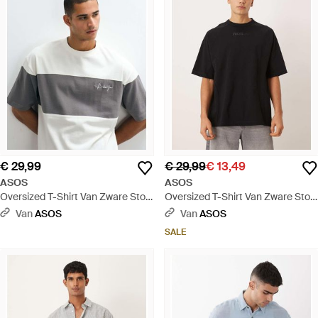
€ 29,99
€ 29,99
€ 13,49
ASOS
ASOS
Oversized T-Shirt Van Zware Stof
Oversized T-Shirt Van Zware Stof
Met Inzetstukken En Borduursel
Met Panelen En Borduursel Op De
Van
ASOS
Van
ASOS
Op De Borst - Grijs
Borst - Zwart
SALE