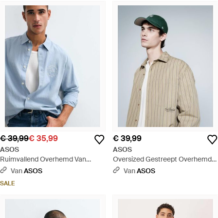
€ 39,99
€ 35,99
€ 39,99
ASOS
ASOS
Ruimvallend Overhemd Van
Oversized Gestreept Overhemd
Linnenmix Met Ton-Sur-Ton
Met Print Op De Borst En Rug -
Van
ASOS
Van
ASOS
Borduursel Op De Borst - Blauw
Bruin
SALE