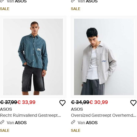
Van
ASOS
Van
ASOS
Naturel
Borduursel Op De Borst - Rood
SALE
SALE
€ 37,99
€ 33,99
€ 34,99
€ 30,99
ASOS
ASOS
Recht Ruimvallend Gestreept
Oversized Gestreept Overhemd
Overhemd Met Reverskraag En
Van Seersuckerstof Met
Van
ASOS
Van
ASOS
Borduursel Op De Borst - Blauw
Borduursel Op De Borst - Wit
SALE
SALE