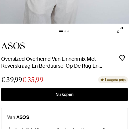
ASOS
Oversized Overhemd Van Linnenmix Met
Reverskraag En Borduursel Op De Rug En
Borst in het rood voor heren
€ 39,99
€ 35,99
Laagste prijs
Nu kopen
Van
ASOS