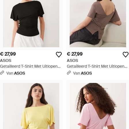
€ 27,99
€ 27,99
ASOS
ASOS
Getailleerd T-Shirt Met Uitlopende
Getailleerd T-Shirt Met Uitlopende
Mouwen En V-Detail Aan De
Mouwen En V-Detail Aan De
Van
ASOS
Van
ASOS
Voorkant - Zwart
Voorkant - Bruin