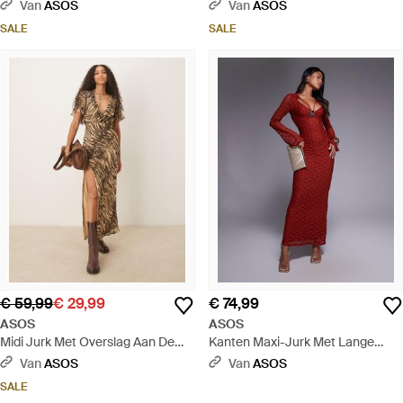
Interlocknaden En Stiksels Aan
Interlocknaad Aan De Voorkant -
Van
ASOS
Van
ASOS
De Voorkant - Roze
Blauw
SALE
SALE
€ 59,99
€ 29,99
€ 74,99
ASOS
ASOS
Midi Jurk Met Overslag Aan De
Kanten Maxi-Jurk Met Lange
Voorkant, Uitlopende Mouwen En
Uitlopende Mouwen En
Van
ASOS
Van
ASOS
Naaddetails - Bruin
Uitsnijdingen Aan De Voorkant -
SALE
Rood