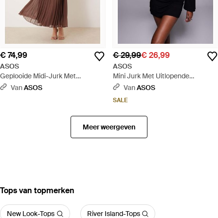
€ 74,99
€ 29,99
€ 26,99
ASOS
ASOS
Geplooide Midi-Jurk Met
Mini Jurk Met Uitlopende
Gedraaid Detail En Overslag Aan
Mouwen, Boothals En Uitsnijding
Van
ASOS
Van
ASOS
De Voorkant - Bruin
Aan De Achterkant - Zwart
SALE
Meer weergeven
‪Tops‬ van topmerken
New Look-Tops
River Island-Tops