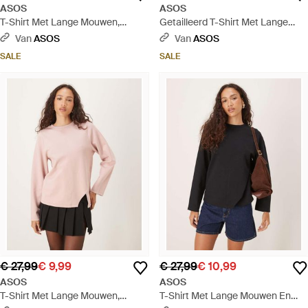
ASOS
ASOS
T-Shirt Met Lange Mouwen,
Getailleerd T-Shirt Met Lange
Interlocknaad Aan De Voorkant
Mouwen En Split Aan De Zijkant -
Van
ASOS
Van
ASOS
En Blote Schouders - Rood
Bruin
SALE
SALE
€ 27,99
€ 9,99
€ 27,99
€ 10,99
ASOS
ASOS
T-Shirt Met Lange Mouwen,
T-Shirt Met Lange Mouwen En