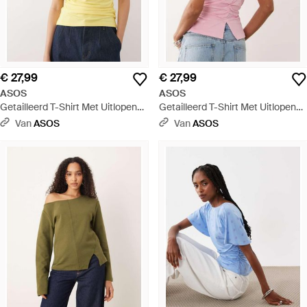
€ 27,99
€ 27,99
ASOS
ASOS
Getailleerd T-Shirt Met Uitlopende
Getailleerd T-Shirt Met Uitlopende
Mouwen En V-Detail Aan De
Mouwen En V-Detail Aan De
Van
ASOS
Van
ASOS
Achterkant - Geel
Achterkant - Roze