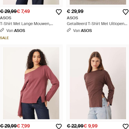
€ 29,99
€ 7,49
€ 29,99
ASOS
ASOS
T-Shirt Met Lange Mouwen,
Getailleerd T-Shirt Met Uitlopende
Interlocknaad Aan De Voorkant
Mouwen, V-Achterkant En
Van
ASOS
Van
ASOS
En Blote Schouders - Groen
Stippenprint - Blauw
SALE
€ 29,99
€ 7,99
€ 22,99
€ 9,99