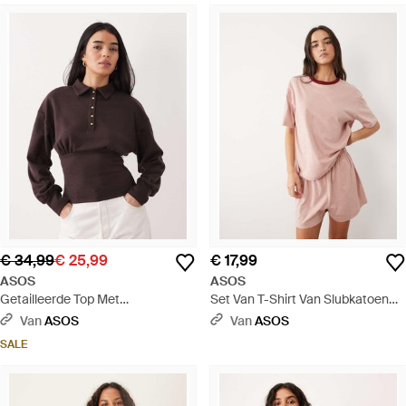
€ 34,99
€ 25,99
€ 17,99
ASOS
ASOS
Getailleerde Top Met
Set Van T-Shirt Van Slubkatoen
Interlocknaden, Lange Mouwen
Met Korte Mouwen En
Van
ASOS
Van
ASOS
En Knopen Aan De Voorkant -
Contrasterende Bies Aan De Hals
SALE
Bruin
En Short - Roze