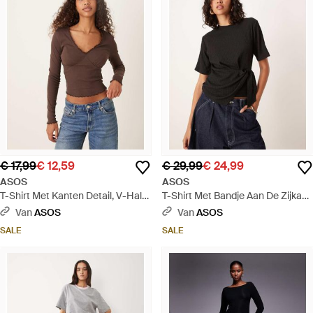
€ 17,99
€ 12,59
€ 29,99
€ 24,99
ASOS
ASOS
T-Shirt Met Kanten Detail, V-Hals
T-Shirt Met Bandje Aan De Zijkant
En Lange Mouwen - Blauw
En Gedrapeerde Details - Zwart
Van
ASOS
Van
ASOS
SALE
SALE