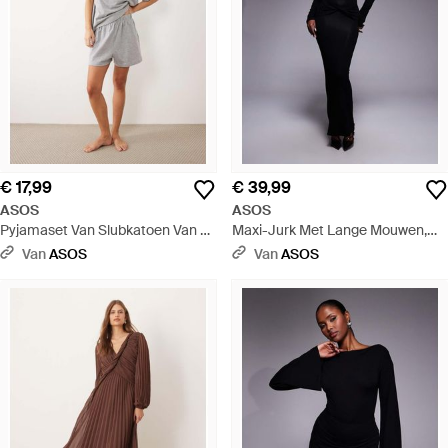
€ 17,99
€ 39,99
ASOS
ASOS
Pyjamaset Van Slubkatoen Van T-
Maxi-Jurk Met Lange Mouwen,
Shirt Met Korte Mouwen En
Gedraaide Voorkant En Uitsnijding
Van
ASOS
Van
ASOS
Contrasterende Bies Aan De Hals
Aan De Achterkant - Blauw
En Short - Naturel